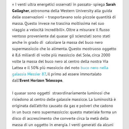
« I venti ultra energetici osservati in passato- spiega
Sarah
Gallagher
, astronoma della Western University alla guida
delle osservazioni – trasportavano solo piccole quantità di
massa. Questo invece ne trascina moltissima nel suo
viaggio a velocità incredibili».
Oltre a misurare il flusso
ventoso proveniente dal quasar gli scienziati sono stati
anche in grado di
calcolare la massa del buco nero
supermassiccio che lo alimenta. Questo mostruoso oggetto
è 8,6 miliardi di volte più massiccio del Sole, circa 2000
volte la massa del buco nero al centro della nostra Via
Lattea e il 50% più massiccio del noto
buco nero nella
galassia Messier 87
, il primo ad essere immortalato
dall’
Event Horizon Telescope
.
I quasar sono oggetti
straordinariamente luminosi che
risiedono al centro delle galassie massicce. La luminosità è
originata dall’attrito causato da gas e polveri che cadono
in un buco nero supermassiccio: questo materiale forma un
disco di accrescimento che converte circa la metà della
massa di un oggetto in energia.
I venti generati da alcuni