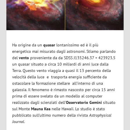
Ha origine da un
quasar
lontanissimo ed è il più
energetico mai misurato dagli astronomi. Stiamo parlando
del
vento
proveniente da da SDSS J135246.37 + 423923.5
un quasar situato a circa 10 miliardi di anni luce dalla
Terra. Questo vento viaggia a quasi il 13 percento della
velocità della luce
e
trasporta energia sufficiente da
ostacolare la formazione stellare
all’interno di una
galassia. Il fenomeno è rimasto nascosto per circa 15 anni
prima di essere svelato da un modello al computer
realizzato dagli scienziati dell’
Osservatorio Gemini
situato
sul Monte
Mauna Kea
nelle Hawaii. Lo studio è stato
pubblicato sull’ultimo numero della rivista
Astrophysical
Journal
.