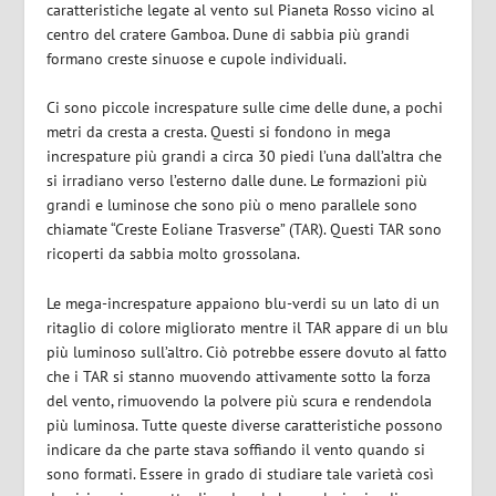
caratteristiche legate al vento sul Pianeta Rosso vicino al
centro del cratere Gamboa. Dune di sabbia più grandi
formano creste sinuose e cupole individuali.
Ci sono piccole increspature sulle cime delle dune, a pochi
metri da cresta a cresta. Questi si fondono in mega
increspature più grandi a circa 30 piedi l’una dall’altra che
si irradiano verso l’esterno dalle dune. Le formazioni più
grandi e luminose che sono più o meno parallele sono
chiamate “Creste Eoliane Trasverse” (TAR). Questi TAR sono
ricoperti da sabbia molto grossolana.
Le mega-increspature appaiono blu-verdi su un lato di un
ritaglio di colore migliorato mentre il TAR appare di un blu
più luminoso sull’altro. Ciò potrebbe essere dovuto al fatto
che i TAR si stanno muovendo attivamente sotto la forza
del vento, rimuovendo la polvere più scura e rendendola
più luminosa. Tutte queste diverse caratteristiche possono
indicare da che parte stava soffiando il vento quando si
sono formati. Essere in grado di studiare tale varietà così