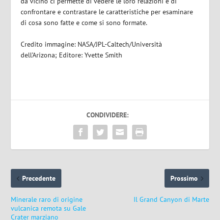
da vicino ci permette di vedere le loro relazioni e di
confrontare e contrastare le caratteristiche per esaminare
di cosa sono fatte e come si sono formate.
Credito immagine: NASA/JPL-Caltech/Università
dell’Arizona; Editore: Yvette Smith
CONDIVIDERE:
Precedente
Prossimo
Minerale raro di origine
Il Grand Canyon di Marte
vulcanica remota su Gale
Crater marziano