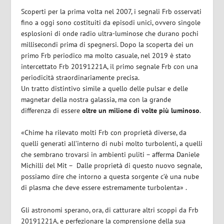
Scoperti per la prima volta nel 2007, i segnali Frb osservati
fino a oggi sono costituiti da episodi unici, ovvero singole
esplosioni di onde radio ultra-luminose che durano pochi
millisecondi prima di spegnersi. Dopo la scoperta dei un
primo Frb periodico ma molto casuale, nel 2019 è stato
intercettato Frb 20191221A, il primo segnale Frb con una
periodicità straordinariamente precisa.
Un tratto distintivo simile a quello delle pulsar e delle
magnetar della nostra galassia, ma con la grande
differenza di essere
oltre un milione di volte più luminoso
.
«Chime ha rilevato molti Frb con proprietà diverse, da
quelli generati all’interno di nubi molto turbolenti, a quelli
che sembrano trovarsi in ambienti puliti – afferma Daniele
Michilli del Mit – Dalle proprietà di questo nuovo segnale,
possiamo dire che intorno a questa sorgente c’è una nube
di plasma che deve essere estremamente turbolenta» .
Gli astronomi sperano, ora, di catturare altri scoppi da Frb
20191221A, e perfezionare la comprensione della sua