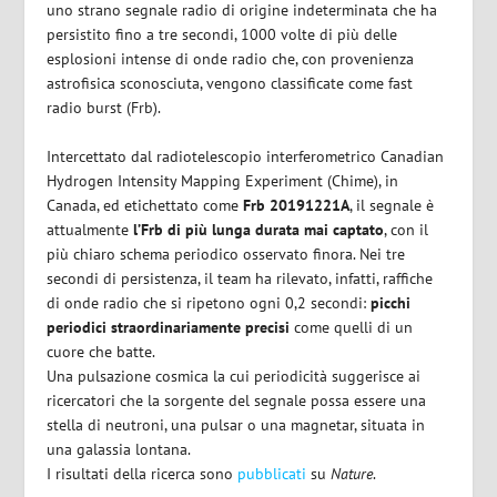
uno strano segnale radio di origine indeterminata che ha
persistito fino a tre secondi, 1000 volte di più delle
esplosioni intense di onde radio che, con provenienza
astrofisica sconosciuta, vengono classificate come fast
radio burst (Frb).
Intercettato dal radiotelescopio interferometrico
Canadian
Hydrogen Intensity Mapping Experiment
(Chime), in
Canada, ed etichettato come
Frb 20191221A
, il segnale è
attualmente
l’Frb di più lunga durata mai captato
, con il
più chiaro schema periodico osservato finora. Nei tre
secondi di persistenza, il team ha rilevato, infatti, raffiche
di onde radio che si ripetono ogni 0,2 secondi:
picchi
periodici straordinariamente precisi
come quelli di un
cuore che batte.
Una pulsazione cosmica la cui periodicità suggerisce ai
ricercatori che la sorgente del segnale possa essere una
stella di neutroni, una pulsar o una magnetar, situata in
una galassia lontana.
I risultati della ricerca sono
pubblicati
su
Nature
.