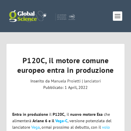
P120C, il motore comune
europeo entra in produzione
Inserito da
Manuela Proietti
|
lanciatori
Pubblicato: 1 April, 2022
Entra in produzione
il
P120C,
il
nuovo motore
Esa
che
alimenterà
Ariane 6 e il
Vega-C
, versione potenziata del
lanciatore
Vega
, ormai prossimo al debutto, con il
volo