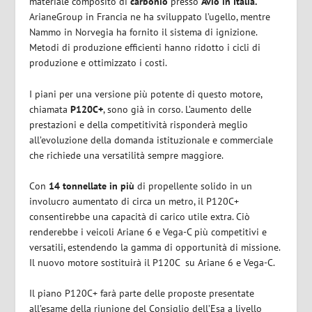
materiale composito di
carbonio
presso
Avio in Italia.
ArianeGroup in Francia ne ha sviluppato l’ugello, mentre
Nammo in Norvegia ha fornito il sistema di ignizione.
Metodi di produzione efficienti hanno ridotto i cicli di
produzione e ottimizzato i costi.
I piani per una versione più potente di questo motore,
chiamata
P120C+
, sono già in corso. L’aumento delle
prestazioni e della competitività risponderà meglio
all’evoluzione della domanda istituzionale e commerciale
che richiede una versatilità sempre maggiore.
Con
14 tonnellate in più
di propellente solido in un
involucro aumentato di circa un metro, il P120C+
consentirebbe una capacità di carico utile extra. Ciò
renderebbe i veicoli Ariane 6 e Vega-C più competitivi e
versatili, estendendo la gamma di opportunità di missione.
Il nuovo motore sostituirà il P120C su Ariane 6 e Vega-C.
Il piano P120C+ farà parte delle proposte presentate
all’esame della riunione del Consiglio dell’Esa a livello