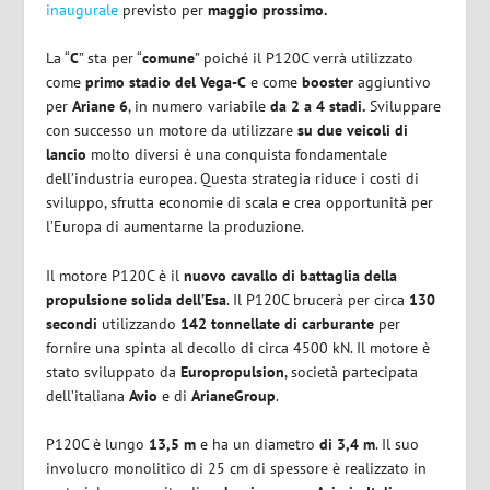
inaugurale
previsto per
maggio prossimo.
La “
C
” sta per “
comune
” poiché il P120C verrà utilizzato
come
primo stadio del Vega-C
e come
booster
aggiuntivo
per
Ariane 6
, in numero variabile
da 2 a 4 stadi.
Sviluppare
con successo un motore da utilizzare
su due veicoli di
lancio
molto diversi è una conquista fondamentale
dell’industria europea. Questa strategia riduce i costi di
sviluppo, sfrutta economie di scala e crea opportunità per
l’Europa di aumentarne la produzione.
Il motore P120C è il
nuovo cavallo di battaglia della
propulsione solida dell’Esa
. Il P120C brucerà per circa
130
secondi
utilizzando
142 tonnellate di carburante
per
fornire una spinta al decollo di circa 4500 kN. Il motore è
stato sviluppato da
Europropulsion
, società partecipata
dell’italiana
Avio
e di
ArianeGroup
.
P120C è lungo
13,5 m
e ha un diametro
di 3,4 m
. Il suo
involucro monolitico di 25 cm di spessore è realizzato in