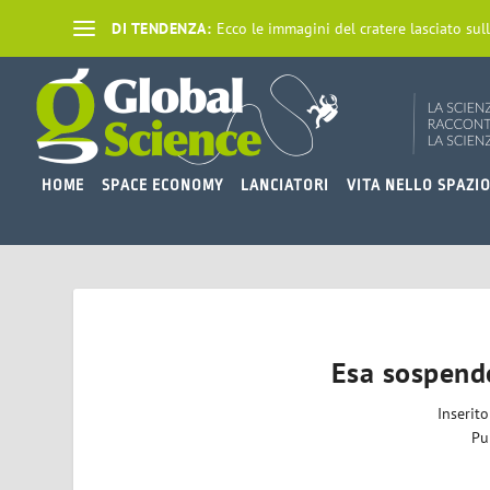
DI TENDENZA:
Ecco le immagini del cratere lasciato sull
HOME
SPACE ECONOMY
LANCIATORI
VITA NELLO SPAZI
Esa sospend
Inserit
Pu