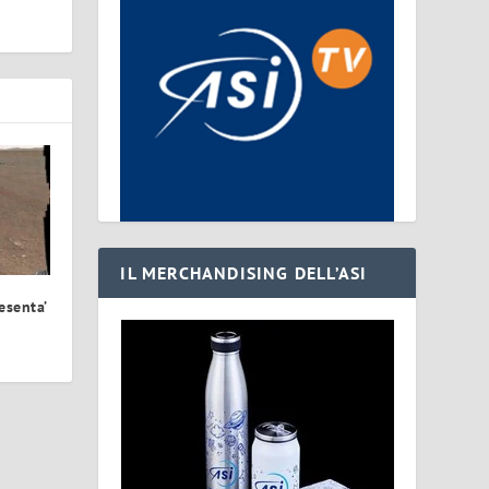
IL MERCHANDISING DELL’ASI
esenta’