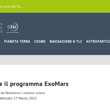
a Luna dal Fa...
O
PIANETA TERRA
COSMO
NAVIGAZIONE & TLC
ASTROPARTIC
e il programma ExoMars
o da
Redazione
|
sistema solare
bblicato: 17 March, 2022