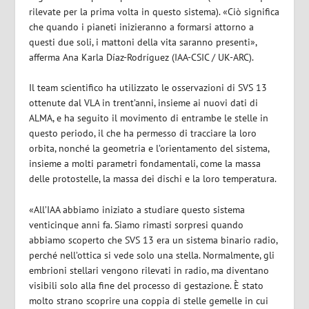
rilevate per la prima volta in questo sistema). «Ciò significa
che quando i pianeti inizieranno a formarsi attorno a
questi due soli, i mattoni della vita saranno presenti»,
afferma Ana Karla Díaz-Rodríguez (IAA-CSIC / UK-ARC).
Il team scientifico ha utilizzato le osservazioni di SVS 13
ottenute dal VLA in trent’anni, insieme ai nuovi dati di
ALMA, e ha seguito il movimento di entrambe le stelle in
questo periodo, il che ha permesso di tracciare la loro
orbita, nonché la geometria e l’orientamento del sistema,
insieme a molti parametri fondamentali, come la massa
delle protostelle, la massa dei dischi e la loro temperatura.
«All’IAA abbiamo iniziato a studiare questo sistema
venticinque anni fa. Siamo rimasti sorpresi quando
abbiamo scoperto che SVS 13 era un sistema binario radio,
perché nell’ottica si vede solo una stella. Normalmente, gli
embrioni stellari vengono rilevati in radio, ma diventano
visibili solo alla fine del processo di gestazione. È stato
molto strano scoprire una coppia di stelle gemelle in cui