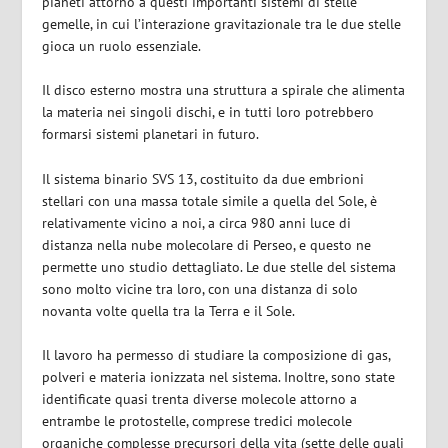
pianeti attorno a questi importanti sistemi di stelle
gemelle, in cui l’interazione gravitazionale tra le due stelle
gioca un ruolo essenziale.
Il disco esterno mostra una struttura a spirale che alimenta
la materia nei singoli dischi, e in tutti loro potrebbero
formarsi sistemi planetari in futuro.
Il sistema binario SVS 13, costituito da due embrioni
stellari con una massa totale simile a quella del Sole, è
relativamente vicino a noi, a circa 980 anni luce di
distanza nella nube molecolare di Perseo, e questo ne
permette uno studio dettagliato. Le due stelle del sistema
sono molto vicine tra loro, con una distanza di solo
novanta volte quella tra la Terra e il Sole.
Il lavoro ha permesso di studiare la composizione di gas,
polveri e materia ionizzata nel sistema. Inoltre, sono state
identificate quasi trenta diverse molecole attorno a
entrambe le protostelle, comprese tredici molecole
organiche complesse precursori della vita (sette delle quali