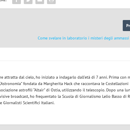
P
Come svelare in laboratorio i misteri degli ammassi 
re attratta dal cielo, ho iniziato a indagarlo dall’età di 7 anni. Prima con 
a “L‘Astronomia” fondata da Margherita Hack che raccontava le Costellazioni
ssociazione astrofili “Altair” di Ostia, utilizzando il telescopio. Dopo una l
visive broadcast, ho frequentato la Scuola di Giornalismo Lelio Basso di 
Giornalisti Scientifici Italiani.