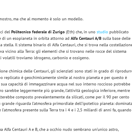
l nostro, ma che al momento è solo un modello.
ici del
Politecnico federale di Zurigo
(Eth) che, in uno
studio
pubblicato
ne di un esopianeta in orbita attorno ad
Alfa Centauri A/B
sulla base delle
 stella. Il sistema binario di Alfa Centauri, che si trova nella costellazion
ova vicino alla Terra: gli elementi che si trovano nelle rocce del sistema
ti volatili troviamo idrogeno, carbonio e ossigeno.
one chimica delle Centauri, gli scienziati sono stati in grado di riprodurr
orpo replicato è geochimicamente simile al nostro pianeta e per questo è
la sua capacità di immagazzinare acqua nel suo interno roccioso potrebbe
erro sarebbe leggermente più grande, l’attività geologica inferiore, mentre
sulterebbe composto prevalentemente da silicati, come per il 90 per cento
più grande riguarda l’atmosfera primordiale dell’ipotetico pianeta: dominat
’atmosfera presente sulla Terra tra i 4 e i 2,5 miliardi di anni fa, quando
ema Alfa Centauri A e B, che a occhio nudo sembrano un’unico astro,