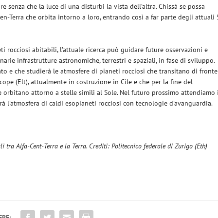
 senza che la luce di una disturbi la vista dell’altra. Chissà se possa
en-Terra che orbita intorno a loro, entrando così a far parte degli attuali 
 rocciosi abitabili, l’attuale ricerca può guidare future osservazioni e
narie infrastrutture astronomiche, terrestri e spaziali, in fase di sviluppo.
o e che studierà le atmosfere di pianeti rocciosi che transitano di fronte
cope (Elt), attualmente in costruzione in Cile e che per la fine del
 orbitano attorno a stelle simili al Sole. Nel futuro prossimo attendiamo 
rà l’atmosfera di caldi esopianeti rocciosi con tecnologie d’avanguardia.
 tra Alfa-Cent-Terra e la Terra. Crediti: Politecnico federale di Zurigo (Eth)
ERE: