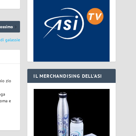
rossimo
di galassie
IL MERCHANDISING DELL’ASI
mio zio
unga
Roma e