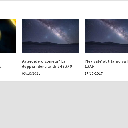
Asteroide o cometa? La
‘Nevicate’ al titanio su
a
doppia identità di 248370
13Ab
05/10/2021
27/10/2017