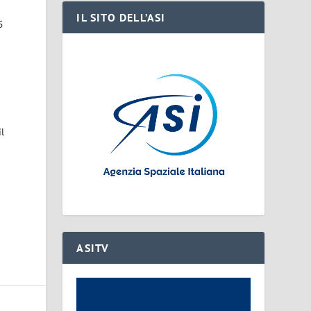
IL SITO DELL’ASI
5
il
ASITV