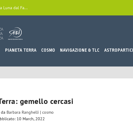
a Luna dal Fa...
O
PIANETA TERRA
COSMO
NAVIGAZIONE & TLC
ASTROPARTIC
Terra: gemello cercasi
o da
Barbara Ranghelli
|
cosmo
bblicato: 10 March, 2022