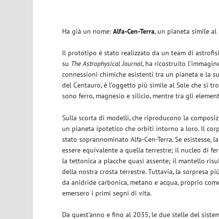
Ha già un nome:
Alfa-Cen-Terra
, un pianeta simile a
Il prototipo è stato realizzato da un team di astrofis
su
The Astrophysical Journal
, ha ricostruito l’immagi
connessioni chimiche esistenti tra un pianeta e la sua
del Centauro, è l’oggetto più simile al Sole che si tr
sono ferro, magnesio e silicio, mentre tra gli elemen
Sulla scorta di modelli, che riproducono la composizi
un pianeta ipotetico che orbiti intorno a loro. Il c
stato soprannominato Alfa-Cen-Terra. Se esistesse, 
essere equivalente a quella terrestre; il nucleo di f
la tettonica a placche quasi assente; il mantello ri
della nostra crosta terrestre. Tuttavia, la sorpresa 
da anidride carbonica, metano e acqua, proprio come l
emersero i primi segni di vita.
Da quest’anno e fino al 2035, le due stelle del sist