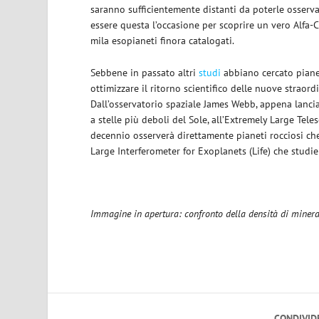
saranno sufficientemente distanti da poterle osservare
essere questa l’occasione per scoprire un vero Alfa-C
mila esopianeti finora catalogati.
Sebbene in passato altri
studi
abbiano cercato pianeti
ottimizzare il ritorno scientifico delle nuove straordi
Dall’osservatorio spaziale James Webb, appena lanciat
a stelle più deboli del Sole, all’Extremely Large Teles
decennio osserverà direttamente pianeti rocciosi che
Large Interferometer for Exoplanets (Life) che studie
Immagine in apertura: confronto della densità di minerali
CONDIVID