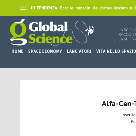
DI TENDENZA:
Ecco le immagini del cratere lasciato sull
HOME
SPACE ECONOMY
LANCIATORI
VITA NELLO SPAZI
Alfa-Cen-
Inserit
Pu