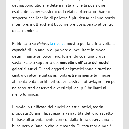
del nascondiglio si è determinata anche la posizione
esatta del supermassiccio qui celato.
I ricercatori hanno
scoperto che l’anello di polvere è più denso nel suo bordo
interno e, inoltre, che il buco nero è posizionato al centro
della ciambella.
Pubblicata su
Nature
,
la ricerca
mostra per la prima volta la
capacità di un anello di polvere di occultare in modo
determinante un buco nero, fornendo così una prova
sostanziale a supporto del
modello unificato dei nuclei
galattici attivi
.
Questi oggetti enigmatici sono situati nel
centro di alcune galassie. Fonti estremamente luminose
alimentate da buchi neri supermassicci, tuttavia, nel tempo
ne sono stati osservati diversi tipi: dai più brillanti ai
meno luminosi.
Il modello unificato dei nuclei galattici attivi, teoria
proposta 30 anni fa, spiega la variabilità del loro aspetto
in base all’orientamento con cui dalla Terra osserviamo il
buco nero e l’anello che lo circonda.
Questa teoria non è