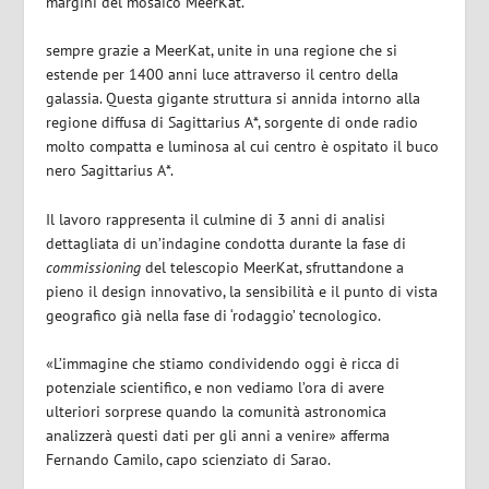
margini del mosaico MeerKat.
sempre grazie a MeerKat, unite in una regione che si
estende per 1400 anni luce attraverso il centro della
galassia. Questa gigante struttura si annida intorno alla
regione diffusa di Sagittarius A*, sorgente di onde radio
molto compatta e luminosa al cui centro è ospitato il buco
nero Sagittarius A*.
Il lavoro rappresenta il culmine di 3 anni di analisi
dettagliata di un’indagine condotta durante la fase di
commissioning
del telescopio MeerKat, sfruttandone a
pieno il design innovativo, la sensibilità e il punto di vista
geografico già nella fase di ‘rodaggio’ tecnologico.
«L’immagine che stiamo condividendo oggi è ricca di
potenziale scientifico, e non vediamo l’ora di avere
ulteriori sorprese quando la comunità astronomica
analizzerà questi dati per gli anni a venire» afferma
Fernando Camilo, capo scienziato di Sarao.