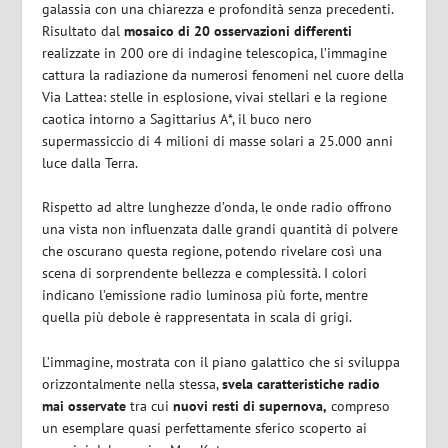
galassia con una chiarezza e profondità senza precedenti.
Risultato dal
mosaico di 20 osservazioni differenti
realizzate in 200 ore di indagine telescopica, l’immagine
cattura la radiazione da numerosi fenomeni nel cuore della
Via Lattea: stelle in esplosione, vivai stellari e la regione
caotica intorno a Sagittarius A*, il buco nero
supermassiccio di 4 milioni di masse solari a 25.000 anni
luce dalla Terra.
Rispetto ad altre lunghezze d’onda, le onde radio offrono
una vista non influenzata dalle grandi quantità di polvere
che oscurano questa regione, potendo rivelare così una
scena di sorprendente bellezza e complessità. I colori
indicano l’emissione radio luminosa più forte, mentre
quella più debole è rappresentata in scala di grigi.
L’immagine, mostrata con il piano galattico che si sviluppa
orizzontalmente nella stessa,
svela caratteristiche radio
mai osservate
tra cui
nuovi resti di supernova,
compreso
un esemplare quasi perfettamente sferico scoperto ai