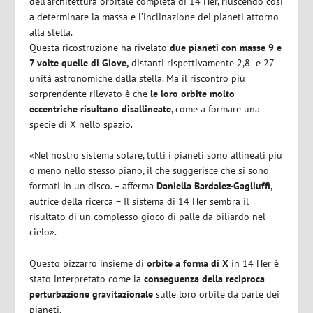
dell’architettura orbitale completa di 14 Her, riuscendo così
a determinare la massa e l’inclinazione dei pianeti attorno
alla stella.
Questa ricostruzione ha rivelato
due pianeti con masse 9 e
7 volte quelle di Giove,
distanti rispettivamente 2,8 e 27
unità astronomiche dalla stella. Ma il riscontro più
sorprendente rilevato è che
le loro orbite molto
eccentriche risultano disallineate
, come a formare una
specie di X nello spazio.
«Nel nostro sistema solare, tutti i pianeti sono allineati più
o meno nello stesso piano, il che suggerisce che si sono
formati in un disco. – afferma
Daniella
Bardalez-Gagliuffi
,
autrice della ricerca – Il sistema di 14 Her sembra il
risultato di un complesso gioco di palle da biliardo nel
cielo».
Questo bizzarro insieme di
orbite a forma di X
in 14 Her è
stato interpretato come la
conseguenza della
reciproca
perturbazione gravitazionale
sulle loro orbite da parte dei
pianeti.