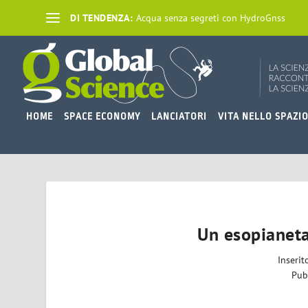
DI TENDENZA:
Acqua senza segreti con HydroGnss
HOME
SPACE ECONOMY
LANCIATORI
VITA NELLO SPAZI
Un esopianeta
Inseri
Pub