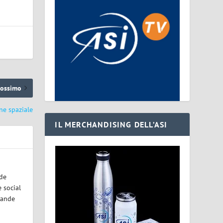
rossimo
one spaziale
IL MERCHANDISING DELL’ASI
ode
 social
rande