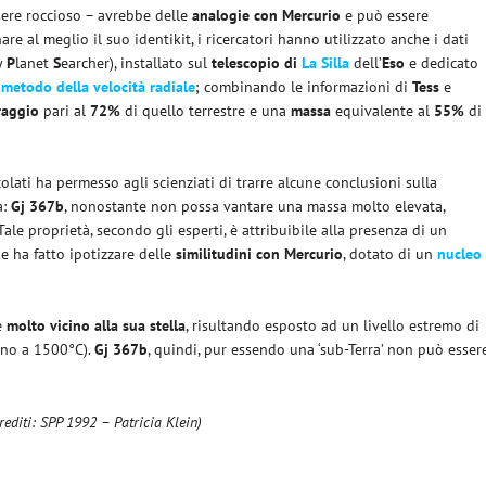
sere roccioso – avrebbe delle
analogie con Mercurio
e può essere
are al meglio il suo identikit, i ricercatori hanno utilizzato anche i dati
ty
P
lanet
S
earcher), installato sul
telescopio di
La Silla
dell’
Eso
e dedicato
metodo della velocità radiale
; combinando le informazioni di
Tess
e
raggio
pari al
72%
di quello terrestre e una
massa
equivalente al
55%
di
olati ha permesso agli scienziati di trarre alcune conclusioni sulla
a:
Gj 367b
, nonostante non possa vantare una massa molto elevata,
Tale proprietà, secondo gli esperti, è attribuibile alla presenza di un
he ha fatto ipotizzare delle
similitudini con Mercurio
, dotato di un
nucleo
 è
molto vicino alla sua stella
, risultando esposto ad un livello estremo di
ino a 1500°C).
Gj 367b
, quindi, pur essendo una ‘sub-Terra’ non può esser
rediti: SPP 1992 – Patricia Klein)