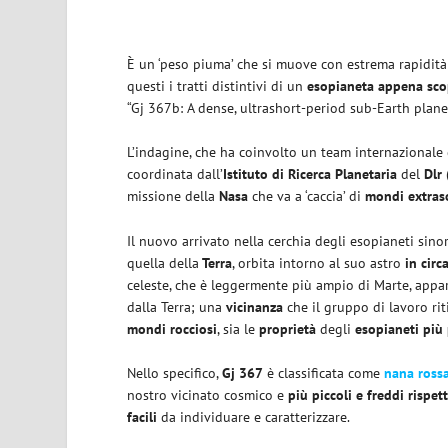
È un ‘peso piuma’ che si muove con estrema rapidità 
questi i tratti distintivi di un
esopianeta appena sco
“Gj 367b: A dense, ultrashort-period sub-Earth planet
L’indagine, che ha coinvolto un team internazionale di
coordinata dall’
Istituto di Ricerca Planetaria
del
Dlr
missione della
Nasa
che va a ‘caccia’ di
mondi extraso
Il nuovo arrivato nella cerchia degli esopianeti sin
quella della
Terra
, orbita intorno al suo astro
in circ
celeste, che è leggermente più ampio di Marte, appa
dalla Terra; una
vicinanza
che il gruppo di lavoro ri
mondi rocciosi
, sia le
proprietà
degli
esopianeti più 
Nello specifico,
Gj 367
è classificata come
nana ross
nostro vicinato cosmico e
più piccoli e freddi rispet
facili
da individuare e caratterizzare.