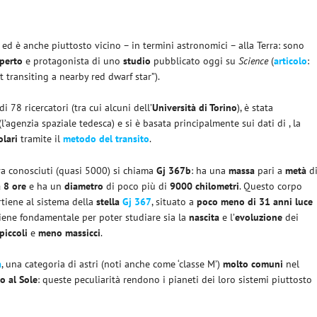
ed è anche piuttosto vicino – in termini astronomici – alla Terra: sono
perto
e protagonista di uno
studio
pubblicato oggi su
Science
(
articolo
:
 transiting a nearby red dwarf star”).
 78 ricercatori (tra cui alcuni dell’
Università di Torino
), è stata
(l’agenzia spaziale tedesca) e si è basata principalmente sui dati di , la
lari
tramite il
metodo del transito
.
ora conosciuti (quasi 5000) si chiama
Gj 367b
: ha una
massa
pari a
metà
d
a 8 ore
e ha un
diametro
di poco più di
9000 chilometri
. Questo corpo
rtiene al sistema della
stella
Gj 367
, situato a
poco meno di 31 anni luce
tiene fondamentale per poter studiare sia la
nascita
e l’
evoluzione
dei
piccoli
e
meno massicci
.
a
, una categoria di astri (noti anche come ‘classe M’)
molto comuni
nel
to al Sole
: queste peculiarità rendono i pianeti dei loro sistemi piuttosto