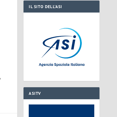
IL SITO DELL’ASI
l
o
ASITV