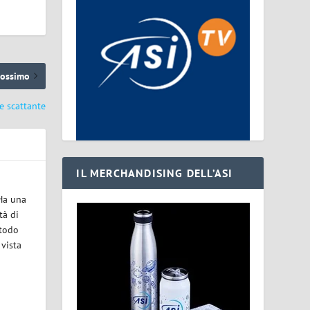
rossimo
e scattante
IL MERCHANDISING DELL’ASI
 Ha una
tà di
etodo
 vista