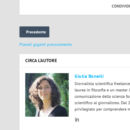
CONDIVID
Precedente
Pianeti giganti precocemente
CIRCA L'AUTORE
Giulia Bonelli
Giornalista scientifica freelan
laurea in filosofia e un master 
comunicazione della scienza for
scientifico al giornalismo. Dal
privilegiato per comprendere m