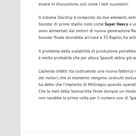
essere in discussione, così come i test successivi.
Il sistema Starship è composto da due elementi, ent
booster di primo stadio noto come
Super
Heavy
e u
sono alimentati dai motori di nuova generazione Rap
booster finale dovrebbe arrivare a 33 Raptor, ha ant
Il problema della scalabilità di produzione potrebbe
è molto probabile che per allora SpaceX abbia già 
L’azienda infatti sta costruendo una nuova fabbrica n
dei motori, che al momento vengono costruiti esclus
ha detto che l’impianto di McGregor, quando operati
Che la mail della ‘bancarotta’ fosse dunque un modo 
non sarebbe la prima volta per il numero uno di Spac