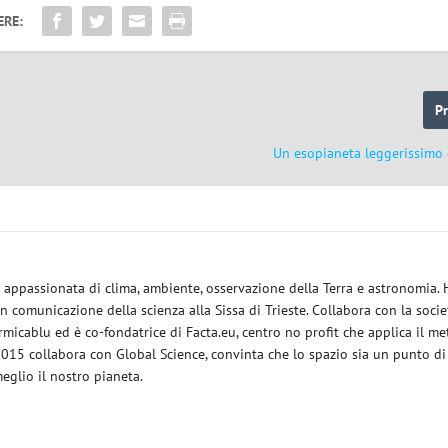
ERE:
P
Un esopianeta leggerissimo 
ce appassionata di clima, ambiente, osservazione della Terra e astronomia.
in comunicazione della scienza alla Sissa di Trieste. Collabora con la socie
micablu ed è co-fondatrice di Facta.eu, centro no profit che applica il m
 2015 collabora con Global Science, convinta che lo spazio sia un punto di
eglio il nostro pianeta.