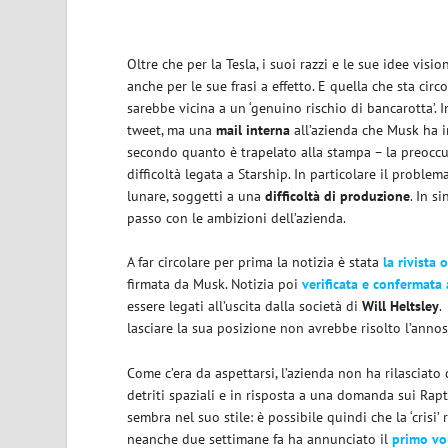
Oltre che per la Tesla, i suoi razzi e le sue idee vi
anche per le sue frasi a effetto. E quella che sta ci
sarebbe vicina a un ‘genuino rischio di bancarotta’. 
tweet, ma una
mail interna
all’azienda che Musk ha i
secondo quanto è trapelato alla stampa – la preoccu
difficoltà legata a Starship. In particolare il probl
lunare, soggetti a una
difficoltà di produzione
. In s
passo con le ambizioni dell’azienda.
A far circolare per prima la notizia è stata
la rivista 
firmata da Musk. Notizia poi
verificata e confermat
essere legati all’uscita dalla società di
Will
Heltsley
.
lasciare la sua posizione non avrebbe risolto l’anno
Come c’era da aspettarsi, l’azienda non ha rilasciat
detriti spaziali e in risposta a una domanda sui Rapt
sembra nel suo stile: è possibile quindi che la ‘crisi’ 
neanche due settimane fa ha annunciato il
primo vol