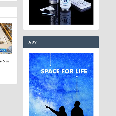
ADV
e 5 si