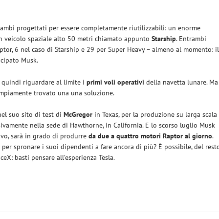
rambi progettati per essere completamente riutilizzabili: un enorme
n veicolo spaziale alto 50 metri chiamato appunto
Starship
. Entrambi
tor, 6 nel caso di Starship e 29 per Super Heavy – almeno al momento: i
icipato Musk.
 quindi riguardare al limite i
primi voli operativi
della navetta lunare. Ma
ampiamente trovato una una soluzione.
el suo sito di test di
McGregor
in Texas, per la produzione su larga scala
ivamente nella sede di Hawthorne, in California. E lo scorso luglio Musk
vo, sarà in grado di produrre
da due a quattro motori Raptor al giorno
.
per spronare i suoi dipendenti a fare ancora di più? È possibile, del rest
eX: basti pensare all’esperienza Tesla.