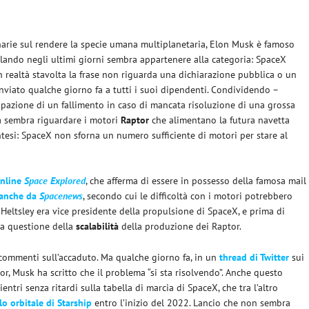
sionarie sul rendere la specie umana multiplanetaria, Elon Musk è famoso
rcolando negli ultimi giorni sembra appartenere alla categoria: SpaceX
In realtà stavolta la frase non riguarda una dichiarazione pubblica o un
nviato qualche giorno fa a tutti i suoi dipendenti. Condividendo –
pazione di un fallimento in caso di mancata risoluzione di una grossa
ema sembra riguardare i motori
Raptor
che alimentano la futura navetta
intesi: SpaceX non sforna un numero sufficiente di motori per stare al
online
Space Explored
, che afferma di essere in possesso della famosa mail
a anche da
Spacenews
, secondo cui le difficoltà con i motori potrebbero
 Heltsley era vice presidente della propulsione di SpaceX, e prima di
sa questione della
scalabilità
della produzione dei Raptor.
o commenti sull’accaduto. Ma qualche giorno fa, in un
thread di Twitter
sui
or, Musk ha scritto che il problema “si sta risolvendo”. Anche questo
rientri senza ritardi sulla tabella di marcia di SpaceX, che tra l’altro
o orbitale di Starship
entro l’inizio del 2022. Lancio che non sembra