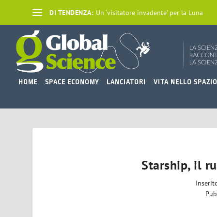
DI TENDENZA:
Un ‘visitatore invadente’ per la Luna
HOME
SPACE ECONOMY
LANCIATORI
VITA NELLO SPAZI
Starship, il 
Inseri
Pub