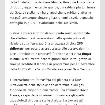
della Costellazione del
Cane Minore,
Procione A
, una stella
di tipo F, leggermente più grande, più calda e più luminosa
del Sole. La stella non ha pianeti che le orbitano attorno
ma può comunque aiutare gli astronomi a svelare qualche
dettaglio in più sull’evoluzione delle sue simili.
Sistine 2 volerà a bordo di un
piccolo razzo suborbitale
che effettua brevi osservazioni nello spazio prima di
ricadere sulla Terra. Salirà
a un’altezza di circa
280
chilometri
per potere avere accesso alle osservazioni in
luce ultravioletta e osserverà Procione A per circa
cinque
minuti
. Lo strumento ricadrà quindi sulla Terra,
grazie ai
suoi paracadute. Il lancio è in programma per l’8 novembre
dalla
facility
White Sands Missile Range nel New Mexico.
«L’interazione tra l’atmosfera del pianeta e la luce
ultravioletta della stella ospite determina quali gas
fungono da migliori biomarcatori – ha affermato
Kevin
France
, a capo della missione. – Conoscere gli spettri
ultravioletti di queste stelle ci aiuterà a trovare gli