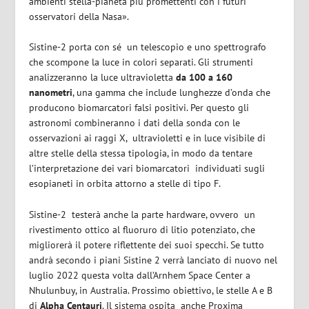
ambienti stella-pianeta più promettenti con i futuri
osservatori della Nasa».
Sistine-2 porta con sé
un telescopio e uno spettrografo
che scompone la luce in colori separati.
Gli strumenti
analizzeranno la luce ultravioletta
da 100 a 160
nanometri
, una gamma che include lunghezze d’onda che
producono biomarcatori falsi positivi. Per questo gli
astronomi combineranno
i dati della sonda con le
osservazioni ai raggi X,
ultravioletti e in luce visibile di
altre stelle della stessa tipologia, in modo da tentare
l’interpretazione dei vari biomarcatori
individuati sugli
esopianeti in orbita attorno a stelle di tipo F.
Sistine-2 testerà anche la parte hardware, ovvero
un
rivestimento ottico al fluoruro di litio potenziato, che
migliorerà il potere riflettente dei suoi specchi.
Se tutto
andrà secondo i piani Sistine 2 verrà lanciato di nuovo nel
luglio 2022 questa volta
dall’Arnhem Space Center a
Nhulunbuy, in Australia. Prossimo obiettivo, le stelle A e B
di
Alpha Centauri
. Il sistema ospita anche Proxima