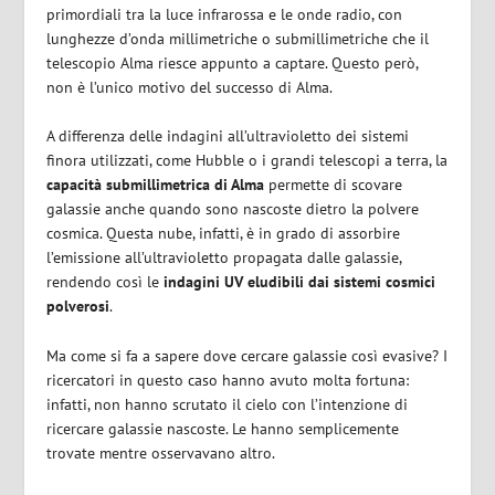
primordiali tra la luce infrarossa e le onde radio, con
lunghezze d’onda millimetriche o submillimetriche che il
telescopio Alma riesce appunto a captare. Questo però,
non è l’unico motivo del successo di Alma.
A differenza delle indagini all’ultravioletto dei sistemi
finora utilizzati, come Hubble o i grandi telescopi a terra, la
capacità submillimetrica
di Alma
permette di scovare
galassie anche quando sono nascoste dietro la polvere
cosmica. Questa nube, infatti, è in grado di assorbire
l’emissione all’ultravioletto propagata dalle galassie,
rendendo così le
indagini UV eludibili dai sistemi cosmici
polverosi
.
Ma come si fa a sapere dove cercare galassie così evasive? I
ricercatori in questo caso hanno avuto molta fortuna:
infatti, non hanno scrutato il cielo con l’intenzione di
ricercare galassie nascoste. Le hanno semplicemente
trovate mentre osservavano altro.