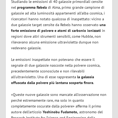
Studiando le emissioni di 40 galassie primordiali censite
nel
programma Rebels
di Alma, primo grande campione di
galassie ad alta luminosità appartenenti all’alba cosmica, i
ricercatori hanno notato qualcosa di inaspettato: vicino a
due galassie target censite da Rebels hanno osservato
una
forte emissione di polvere e atomi di carbonio ionizzati
in
regioni dove altri strumenti sensibili, come Hubble, non
rilevavano alcuna emissione ultravioletta dunque non
vedevano galassie.
Le emissioni inaspettate non potevano che essere il
segnale di due galassie nascoste nella polvere cosmica,
precedentemente sconosciute e non rilevabili
all’ultravioletto. Una di esse rappresenta
la galassia
offuscata dalla polvere più lontana scoperta finora
.
«Queste nuove galassie sono mancate all’osservazione non
perché estremamente rare, ma solo in quanto
completamente oscurate dalla polvere» afferma il primo
autore dell’articolo
Yoshinobu Fudamoto,
astronomo del
Research Institute for Science and Engineering della