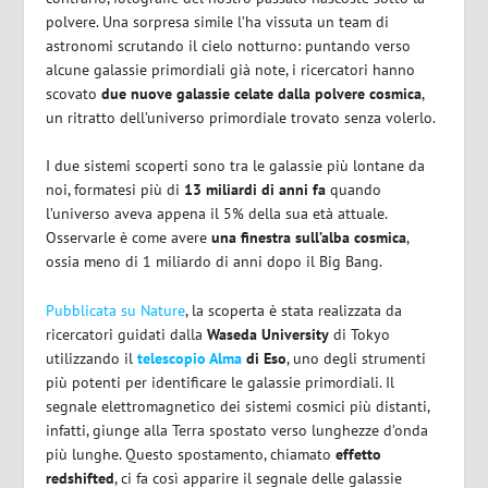
polvere. Una sorpresa simile l’ha vissuta un team di
astronomi scrutando il cielo notturno: puntando verso
alcune galassie primordiali già note, i ricercatori hanno
scovato
due nuove galassie celate dalla polvere cosmica
,
un ritratto dell’universo primordiale trovato senza volerlo.
I due sistemi scoperti sono tra le galassie più lontane da
noi, formatesi più di
13 miliardi di anni fa
quando
l’universo aveva appena il 5% della sua età attuale.
Osservarle è come avere
una finestra sull’alba cosmica
,
ossia meno di 1 miliardo di anni dopo il Big Bang.
Pubblicata su Nature
, la scoperta è stata realizzata da
ricercatori guidati dalla
Waseda University
di Tokyo
utilizzando il
telescopio Alma
di Eso
, uno degli strumenti
più potenti per identificare le galassie primordiali. Il
segnale elettromagnetico dei sistemi cosmici più distanti,
infatti, giunge alla Terra spostato verso lunghezze d’onda
più lunghe. Questo spostamento, chiamato
effetto
redshifted
, ci fa così apparire il segnale delle galassie