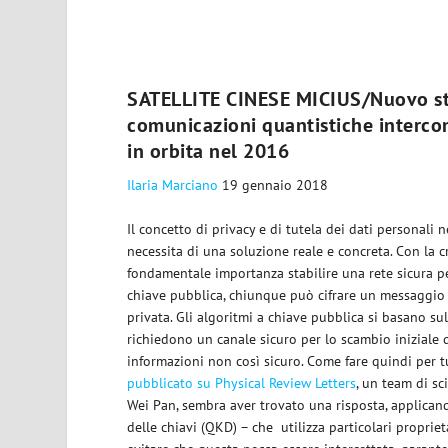
SATELLITE CINESE MICIUS/Nuovo stu
comunicazioni quantistiche intercont
in orbita nel 2016
Ilaria Marciano
19 gennaio 2018
Il concetto di privacy e di tutela dei dati personali
necessita di una soluzione reale e concreta. Con la c
fondamentale importanza stabilire una rete sicura p
chiave pubblica, chiunque può cifrare un messaggio 
privata. Gli algoritmi a chiave pubblica si basano s
richiedono un canale sicuro per lo scambio iniziale d
informazioni non così sicuro. Come fare quindi per t
pubblicato su Physical Review Letters
, un team di sc
Wei Pan, sembra aver trovato una risposta, applican
delle chiavi (QKD) – che utilizza particolari proprie