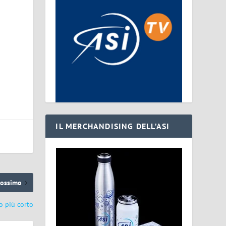
IL MERCHANDISING DELL’ASI
rossimo
o più corto