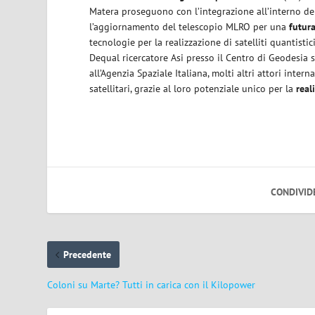
Matera proseguono con l’integrazione all’interno del
l’aggiornamento del telescopio MLRO per una
futura
tecnologie per la realizzazione di satelliti quantist
Dequal ricercatore Asi presso il Centro di Geodesia s
all’Agenzia Spaziale Italiana, molti altri attori int
satellitari, grazie al loro potenziale unico per la
real
CONDIVID
Precedente
Coloni su Marte? Tutti in carica con il Kilopower