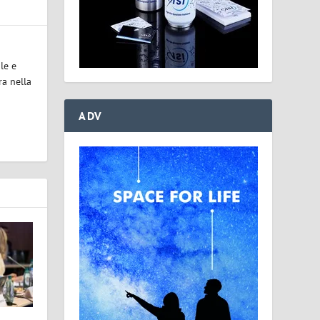
le e
ra nella
ADV