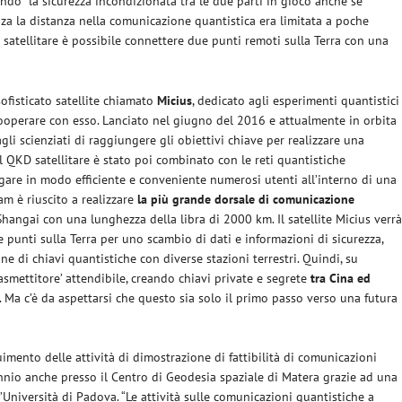
endo la sicurezza incondizionata tra le due parti in gioco anche se
nza la distanza nella comunicazione quantistica era limitata a poche
 satellitare è possibile connettere due punti remoti sulla Terra con una
ofisticato satellite chiamato
Micius
, dedicato agli esperimenti quantistici
 cooperare con esso. Lanciato nel giugno del 2016 e attualmente in orbita
li scienziati di raggiungere gli obiettivi chiave per realizzare una
l QKD satellitare è stato poi combinato con le reti quantistiche
egare in modo efficiente e conveniente numerosi utenti all’interno di una
am è riuscito a realizzare
la più grande dorsale di comunicazione
Shangai con una lunghezza della libra di 2000 km. Il satellite Micius verr
 punti sulla Terra per uno scambio di dati e informazioni di sicurezza,
e di chiavi quantistiche con diverse stazioni terrestri. Quindi, su
trasmettitore’ attendibile, creando chiavi private e segrete
tra Cina ed
. Ma c’è da aspettarsi che questo sia solo il primo passo verso una futura
eguimento delle attività di dimostrazione di fattibilità di comunicazioni
nnio anche presso il Centro di Geodesia spaziale di Matera grazie ad una
l’Università di Padova. “Le attività sulle comunicazioni quantistiche a