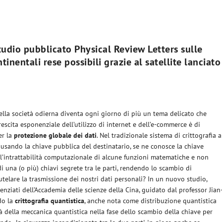
dio pubblicato Physical Review Letters sulle
inentali rese possibili grazie al satellite lanciato
 nella società odierna diventa ogni giorno di più un tema delicato che
rescita esponenziale dell’utilizzo di internet e dell’e-commerce è di
er la
protezione globale dei dati
. Nel tradizionale sistema di crittografia a
usando la chiave pubblica del destinatario, se ne conosce la chiave
ull’intrattabilità computazionale di alcune funzioni matematiche e non
i una (o più) chiavi segrete tra le parti, rendendo lo scambio di
utelare la trasmissione dei nostri dati personali? In un nuovo studio,
ienziati dell’Accademia delle scienze della Cina, guidato dal professor Jian
do la
crittografia quantistica
, anche nota come distribuzione quantistica
tà della meccanica quantistica nella fase dello scambio della chiave per