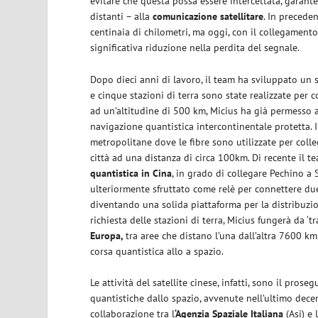
evitare che questa possa essere intercettata, garant
distanti – alla
comunicazione satellitare
. In precede
centinaia di chilometri, ma oggi, con il collegamento
significativa riduzione nella perdita del segnale.
Dopo dieci anni di lavoro, il team ha sviluppato un s
e cinque stazioni di terra sono state realizzate per
ad un’altitudine di 500 km, Micius ha già permesso ag
navigazione quantistica intercontinentale protetta. I
metropolitane dove le fibre sono utilizzate per coll
città ad una distanza di circa 100km. Di recente il te
quantistica in Cina
, in grado di collegare Pechino a 
ulteriormente sfruttato come relè per connettere due
diventando una solida piattaforma per la distribuzion
richiesta delle stazioni di terra, Micius fungerà da ‘
Europa,
tra aree che distano l’una dall’altra 7600 km
corsa quantistica allo a spazio.
Le attività del satellite cinese, infatti, sono il pros
quantistiche dallo spazio, avvenute nell’ultimo dece
collaborazione tra l
‘Agenzia Spaziale Italiana
(Asi) e 