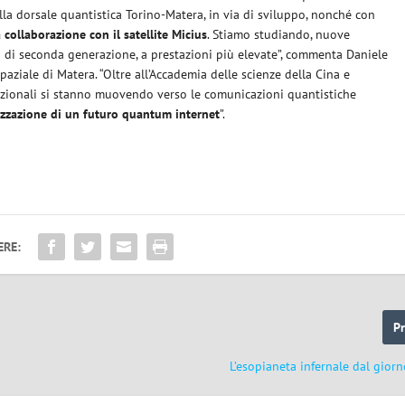
la dorsale quantistica Torino-Matera, in via di sviluppo, nonché con
 collaborazione con il satellite Micius
. Stiamo studiando, nuove
ici di seconda generazione, a prestazioni più elevate”, commenta Daniele
paziale di Matera. “Oltre all’Accademia delle scienze della Cina e
ernazionali si stanno muovendo verso le comunicazioni quantistiche
izzazione di un futuro quantum internet
”.
ERE:
P
L’esopianeta infernale dal giorn