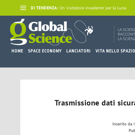
DI TENDENZA:
Un ‘visitatore invadente’ per la Luna
HOME
SPACE ECONOMY
LANCIATORI
VITA NELLO SPAZI
Trasmissione dati sicu
Inserito da
Pub