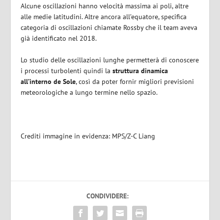
Alcune oscillazioni hanno velocità massima ai poli, altre
alle medie latitudini. Altre ancora all’equatore, specifica
categoria di oscillazioni chiamate Rossby che il team aveva
già identificato nel 2018.
Lo studio delle oscillazioni lunghe permetterà di conoscere
i processi turbolenti quindi la
struttura dinamica
all’interno de Sole
, così da poter fornir migliori previsioni
meteorologiche a lungo termine nello spazio.
Crediti immagine in evidenza: MPS/Z-C Liang
CONDIVIDERE: