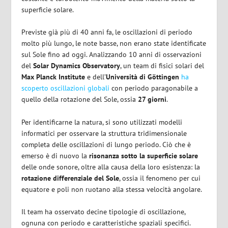
superficie solare.
Previste già più di 40 anni fa, le oscillazioni di periodo
molto più lungo, le note basse, non erano state identificate
sul Sole fino ad oggi. Analizzando 10 anni di osservazioni
del
Solar Dynamics Observatory
, un team di fisici solari del
Max Planck Institute
e dell’
Università di Göttingen
ha
scoperto oscillazioni globali
con periodo paragonabile a
quello della rotazione del Sole, ossia
27 giorni
.
Per identificarne la natura, si sono utilizzati modelli
informatici per osservare la struttura tridimensionale
completa delle oscillazioni di lungo periodo. Ciò che è
emerso è di nuovo la
risonanza sotto la superficie solare
delle onde sonore, oltre alla causa della loro esistenza: la
rotazione differenziale del Sole
, ossia il fenomeno per cui
equatore e poli non ruotano alla stessa velocità angolare.
Il team ha osservato decine tipologie di oscillazione,
ognuna con periodo e caratteristiche spaziali specifici.