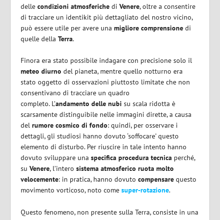
delle
condizioni atmosferiche
di
Venere
, oltre a consentire
di tracciare un identikit più dettagliato del nostro vicino,
può essere utile per avere una
migliore comprensione
di
quelle della
Terra
.
Finora era stato possibile indagare con precisione solo il
meteo diurno
del pianeta, mentre quello notturno era
stato oggetto di osservazioni piuttosto limitate che non
consentivano di tracciare un quadro
completo. L’
andamento delle nubi
su scala ridotta è
scarsamente distinguibile nelle immagini dirette, a causa
del
rumore cosmico di fondo
: quindi, per osservare i
dettagli, gli studiosi hanno dovuto ‘soffocare’ questo
elemento di disturbo. Per riuscire in tale intento hanno
dovuto sviluppare una
specifica procedura tecnica
perché,
su
Venere
, l’intero
sistema atmosferico ruota molto
velocemente
: in pratica, hanno dovuto
compensare
questo
movimento vorticoso, noto come
super-rotazione
.
Questo fenomeno, non presente sulla Terra, consiste in una