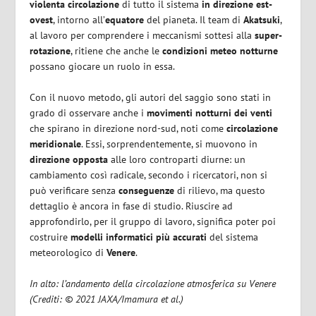
violenta circolazione
di tutto il sistema
in direzione est-
ovest
, intorno all’
equatore
del pianeta. Il team di
Akatsuki
,
al lavoro per comprendere i meccanismi sottesi alla
super-
rotazione
, ritiene che anche le
condizioni meteo notturne
possano giocare un ruolo in essa.
Con il nuovo metodo, gli autori del saggio sono stati in
grado di osservare anche i
movimenti notturni dei venti
che spirano in direzione nord-sud, noti come
circolazione
meridionale
. Essi, sorprendentemente, si muovono in
direzione opposta
alle loro controparti diurne: un
cambiamento così radicale, secondo i ricercatori, non si
può verificare senza
conseguenze
di rilievo, ma questo
dettaglio è ancora in fase di studio. Riuscire ad
approfondirlo, per il gruppo di lavoro, significa poter poi
costruire
modelli informatici più accurati
del sistema
meteorologico di
Venere
.
In alto: l’andamento della circolazione atmosferica su Venere
(Crediti: © 2021 JAXA/Imamura et al.)