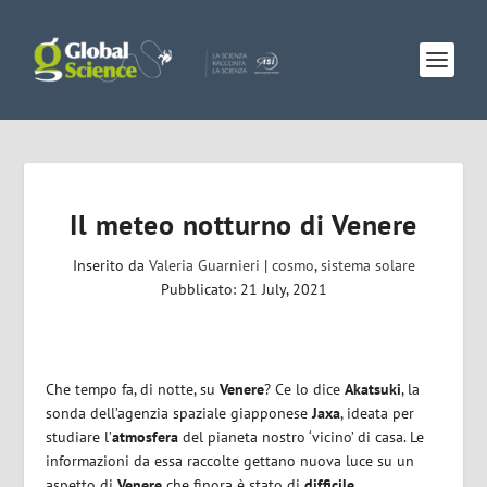
Il meteo notturno di Venere
Inserito da
Valeria Guarnieri
|
cosmo
,
sistema solare
Pubblicato: 21 July, 2021
Che tempo fa, di notte, su
Venere
? Ce lo dice
Akatsuki
, la
sonda dell’agenzia spaziale giapponese
Jaxa
, ideata per
studiare l’
atmosfera
del pianeta nostro ‘vicino’ di casa. Le
informazioni da essa raccolte gettano nuova luce su un
aspetto di
Venere
che finora è stato di
difficile