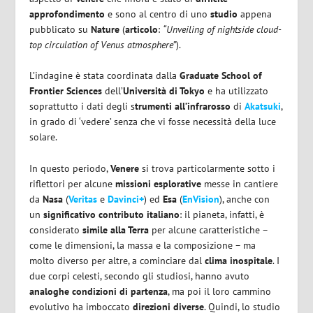
approfondimento
e sono al centro di uno
studio
appena
pubblicato su
Nature
(
articolo
:
“Unveiling of nightside cloud-
top circulation of Venus atmosphere”
).
L’indagine è stata coordinata dalla
Graduate School of
Frontier Sciences
dell’
Università di Tokyo
e ha utilizzato
soprattutto i dati degli s
trumenti all’infrarosso
di
Akatsuki
,
in grado di ‘vedere’ senza che vi fosse necessità della luce
solare.
In questo periodo,
Venere
si trova particolarmente sotto i
riflettori per alcune
missioni esplorative
messe in cantiere
da
Nasa
(
Veritas
e
Davinci+
) ed
Esa
(
EnVision
), anche con
un
significativo contributo italiano
: il pianeta, infatti, è
considerato
simile alla Terra
per alcune caratteristiche –
come le dimensioni, la massa e la composizione – ma
molto diverso per altre, a cominciare dal
clima inospitale
. I
due corpi celesti, secondo gli studiosi, hanno avuto
analoghe condizioni di partenza
, ma poi il loro cammino
evolutivo ha imboccato
direzioni diverse
. Quindi, lo studio