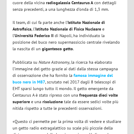
cuore della vicina
radiogalassia
Centaurus A
con dettagli
senza precedenti, a una lunghezza d’onda di 1,3 mm.
Il team, di cui fa parte anche l’
Istituto Nazionale di
Astrofisica
, l’
Istituto Nazionale di Fisica Nucleare
e
l’
Università Federico II
di Napoli, ha individuato la
posizione del buco nero supermassiccio centrale rivelando
la nascita di un
gigantesco
getto
.
Pubblicata su
Nature Astronomy
, la ricerca ha elaborato
l’immagine del getto grazie ai dati dalla stessa campagna
di osservazione che ha fornito la
famosa immagine del
buco nero in M87
, scrutato nel 2017 dagli 8 telescopi di
EHT sparsi lungo tutto il mondo. Il getto emergente da
Centaurus A è stato ripreso con una
frequenza dieci volte
superiore
e una
risoluzione
tale da essere sedici volte più
nitida rispetto a tutte le precedenti osservazioni.
«Questo ci permette per la prima volta di vedere e studiare
un getto radio extragalattico su scale più piccole della