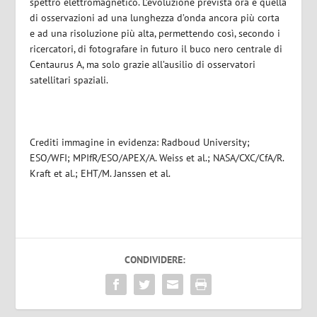
spettro elettromagnetico. L’evoluzione prevista ora è quella
di osservazioni ad una lunghezza d’onda ancora più corta
e ad una risoluzione più alta, permettendo così, secondo i
ricercatori, di fotografare in futuro il buco nero centrale di
Centaurus A, ma solo grazie all’ausilio di osservatori
satellitari spaziali.
Crediti immagine in evidenza: Radboud University;
ESO/WFI; MPIfR/ESO/APEX/A. Weiss et al.; NASA/CXC/CfA/R.
Kraft et al.; EHT/M. Janssen et al.
CONDIVIDERE: