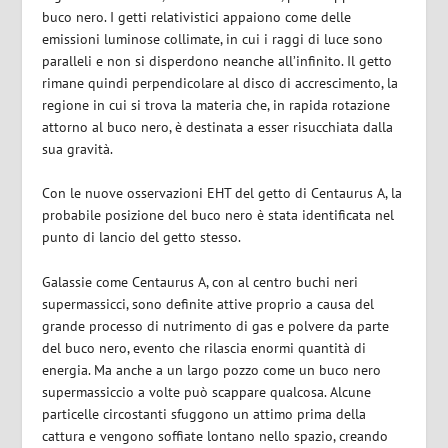
buco nero. I getti relativistici appaiono come delle
emissioni luminose collimate, in cui i raggi di luce sono
paralleli e non si disperdono neanche all’infinito. Il getto
rimane quindi perpendicolare al disco di accrescimento, la
regione in cui si trova la materia che, in rapida rotazione
attorno al buco nero, è destinata a esser risucchiata dalla
sua gravità.
Con le nuove osservazioni EHT del getto di Centaurus A, la
probabile posizione del buco nero è stata identificata nel
punto di lancio del getto stesso.
Galassie come Centaurus A, con al centro buchi neri
supermassicci, sono definite attive proprio a causa del
grande processo di nutrimento di gas e polvere da parte
del buco nero, evento che rilascia enormi quantità di
energia. Ma anche a un largo pozzo come un buco nero
supermassiccio a volte può scappare qualcosa. Alcune
particelle circostanti sfuggono un attimo prima della
cattura e vengono soffiate lontano nello spazio, creando