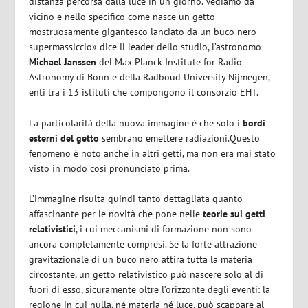
distanza percorsa dalla luce in un giorno. Vediamo da
vicino e nello specifico come nasce un getto
mostruosamente gigantesco lanciato da un buco nero
supermassiccio» dice il leader dello studio, l’astronomo
Michael Janssen
del Max Planck Institute for Radio
Astronomy di Bonn e della Radboud University Nijmegen,
enti tra i 13 istituti che compongono il consorzio EHT.
La particolarità della nuova immagine è che solo i
bordi
esterni del getto
sembrano emettere radiazioni.Questo
fenomeno è noto anche in altri getti, ma non era mai stato
visto in modo così pronunciato prima.
L’immagine risulta quindi tanto dettagliata quanto
affascinante per le novità che pone nelle
teorie sui getti
relativistici
, i cui meccanismi di formazione non sono
ancora completamente compresi. Se la forte attrazione
gravitazionale di un buco nero attira tutta la materia
circostante, un getto relativistico può nascere solo al di
fuori di esso, sicuramente oltre l’orizzonte degli eventi: la
regione in cui nulla, né materia né luce, può scappare al