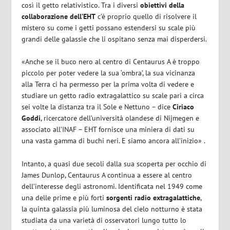
così il getto relativistico. Tra i diversi
obiettivi della
collaborazione dell’EHT
c’è proprio quello di risolvere il
mistero su come i getti possano estendersi su scale più
grandi delle galassie che li ospitano senza mai disperdersi.
«Anche se il buco nero al centro di Centaurus A è troppo
piccolo per poter vedere la sua ‘ombra’, la sua vicinanza
alla Terra ci ha permesso per la prima volta di vedere e
studiare un getto radio extragalattico su scale pari a circa
sei volte la distanza tra il Sole e Nettuno – dice
Ciriaco
Goddi
, ricercatore dell’università olandese di Nijmegen e
associato all’INAF – EHT fornisce una miniera di dati su
una vasta gamma di buchi neri. E siamo ancora all’inizio» .
Intanto, a quasi due secoli dalla sua scoperta per occhio di
James Dunlop, Centaurus A continua a essere al centro
dell’interesse degli astronomi. Identificata nel 1949 come
una delle prime e più forti
sorgenti radio extragalattiche
,
la quinta galassia più luminosa del cielo notturno è stata
studiata da una varietà di osservatori lungo tutto lo