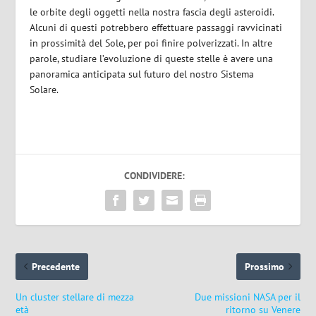
le orbite degli oggetti nella nostra fascia degli asteroidi.
Alcuni di questi potrebbero effettuare passaggi ravvicinati
in prossimità del Sole, per poi finire polverizzati. In altre
parole, studiare l’evoluzione di queste stelle è avere una
panoramica anticipata sul futuro del nostro Sistema
Solare.
CONDIVIDERE:
Precedente
Prossimo
Un cluster stellare di mezza
Due missioni NASA per il
età
ritorno su Venere