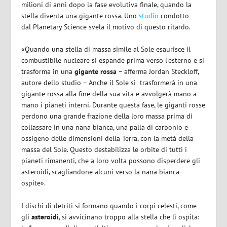
milioni di anni dopo la fase evolutiva finale, quando la
stella diventa una gigante rossa. Uno
studio
condotto
dal
Planetary Science svela il motivo di questo ritardo.
«Quando una stella di massa simile al Sole esaurisce il
combustibile nucleare si espande prima
verso l’esterno e si
trasforma in una
gigante rossa
– afferma Jordan Steckloff,
autore dello studio – Anche il Sole si
trasformerà in una
gigante rossa alla fine della sua vita e avvolgerà mano a
mano i pianeti interni. Durante questa fase, le giganti rosse
perdono una grande frazione della loro massa prima di
collassare in una nana bianca, una palla di carbonio e
ossigeno delle dimensioni della Terra, con la metà della
massa del Sole. Questo destabilizza le orbite di tutti i
pianeti rimanenti, che a loro volta possono disperdere gli
asteroidi, scagliandone alcuni verso la nana bianca
ospite».
I dischi di detriti si formano quando i corpi celesti, come
gli
asteroidi
, si avvicinano troppo alla stella che li ospita: