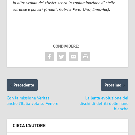
In alto: veduta del cluster senza la contaminazione di stelle
estranee e polveri (Crediti: Gabriel Pérez Díaz, Smm-Iac).
CONDIVIDERE:
Precedente
Prossimo
Con la missione Veritas,
La lenta evoluzione dei
anche l’Italia vola su Venere
dischi di detriti delle nane
bianche
CIRCA L'AUTORE