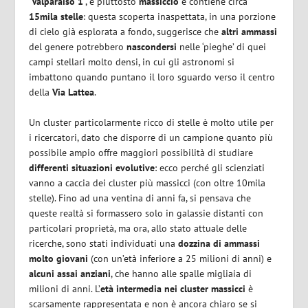
‘Valparaíso 1’
, è piuttosto
massiccio
e contiene circa
15mila stelle
: questa scoperta inaspettata, in una porzione
di cielo già esplorata a fondo, suggerisce che
altri ammassi
del genere potrebbero
nascondersi
nelle ‘pieghe’ di quei
campi stellari molto densi, in cui gli astronomi si
imbattono quando puntano il loro sguardo verso il centro
della
Via Lattea
.
Un cluster particolarmente ricco di stelle è molto utile per
i ricercatori, dato che disporre di un campione quanto più
possibile ampio offre maggiori possibilità di studiare
differenti situazioni evolutive
: ecco perché gli scienziati
vanno a caccia dei cluster più massicci (con oltre 10mila
stelle). Fino ad una ventina di anni fa, si pensava che
queste realtà si formassero solo in galassie distanti con
particolari proprietà, ma ora, allo stato attuale delle
ricerche, sono stati individuati una
dozzina di ammassi
molto giovani
(con un’età inferiore a 25 milioni di anni) e
alcuni assai anziani
, che hanno alle spalle migliaia di
milioni di anni. L’
età intermedia nei cluster massicci
è
scarsamente rappresentata e non è ancora chiaro se si