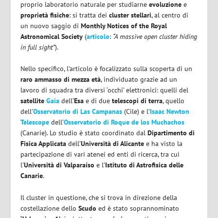
proprio laboratorio naturale per studiarne
evoluzione
e
proprietà fisiche
: si tratta dei
cluster stellari
, al centro di
un nuovo saggio di
Monthly Notices of the Royal
Astronomical Society
(
articolo
:
“A massive open cluster hiding
in full sight”
).
Nello specifico, l’articolo è focalizzato sulla scoperta di un
raro ammasso di mezza età
, individuato grazie ad un
lavoro di squadra tra diversi ‘occhi’ elettronici: quelli del
satellite
Gaia
dell’
Esa
e di due
telescopi di terra
, quello
dell’
Osservatorio di Las Campanas
(Cile) e l’
Isaac Newton
Telescope
dell’
Osservatorio di Roque de los Muchachos
(Canarie). Lo studio è stato coordinato dal
Dipartimento di
Fisica Applicata
dell’
Università di Alicante
e ha visto la
partecipazione di vari atenei ed enti di ricerca, tra cui
l’
Università di Valparaíso
e l’
Istituto di Astrofisica delle
Canarie
.
Il cluster in questione, che si trova in direzione della
costellazione dello
Scudo
ed è stato soprannominato