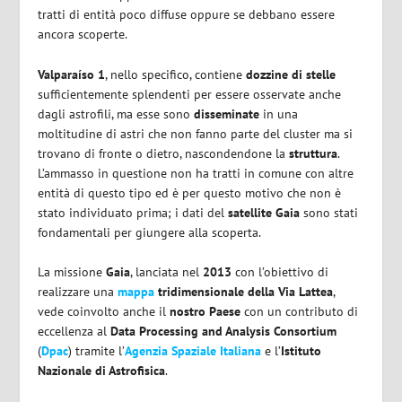
tratti di entità poco diffuse oppure se debbano essere
ancora scoperte.
Valparaíso 1
, nello specifico, contiene
dozzine di stelle
sufficientemente splendenti per essere osservate anche
dagli astrofili, ma esse sono
disseminate
in una
moltitudine di astri che non fanno parte del cluster ma si
trovano di fronte o dietro, nascondendone la
struttura
.
L’ammasso in questione non ha tratti in comune con altre
entità di questo tipo ed è per questo motivo che non è
stato individuato prima; i dati del
satellite Gaia
sono stati
fondamentali per giungere alla scoperta.
La missione
Gaia
, lanciata nel
2013
con l’obiettivo di
realizzare una
mappa
tridimensionale della Via Lattea
,
vede coinvolto anche il
nostro Paese
con un contributo di
eccellenza al
Data Processing and Analysis Consortium
(
Dpac
) tramite l’
Agenzia Spaziale Italiana
e l’
Istituto
Nazionale di Astrofisica
.