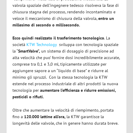
valvola spaziale dell’ingegnere tedesco risolveva la fase di
chiusura stagna del processo, rendendo incontaminato e
veloce il meccanismo di chiusura della valvola,
entro un
millesimo di secondo o millisecondo.
Ecco quindi realizzato il trasferimento tecnologico
. La
società
KTW Technology
sviluppa con tecnologia spaziale
la “
SmartValve”,
un sistema di dosaggio di precisione ad
alta velocità che puo’ fornire dosi incredibilmente accurate,
comprese tra 0,1 e 3,0 ml, tipicamente utilizzate per
aggiungere sapore a un “liquido di base” e ridurre al
minimo gli spruzzi. Con la stessa tecnologia la KTW
estende nel processo industriale di altri prodotti la nuova
tecnologia per
aumentare l’efficienza e ridurre emissioni,
pesticidi o rifiuti.
Oltre che aumentare la velocità di riempimento, portata
fino a
120.000 lattine all’ora,
la KTW garantisce la
longevità delle valvole, che in genere hanno durata breve.