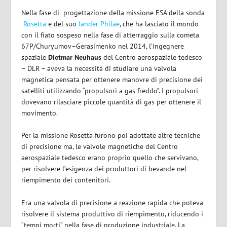
Nella fase di progettazione della missione ESA della sonda
Rosetta
e del suo
lander Philae
, che ha lasciato il mondo
con il fiato sospeso nella fase di atterraggio sulla cometa
67P/Churyumov–Gerasimenko nel 2014, l’ingegnere
spaziale
Dietmar Neuhaus
del Centro aerospaziale tedesco
– DLR – aveva la necessità di studiare una valvola
magnetica pensata per ottenere manovre di precisione dei
satelliti utilizzando “propulsori a gas freddo”. I propulsori
dovevano rilasciare piccole quantità di gas per ottenere il
movimento.
Per la missione Rosetta furono poi adottate altre tecniche
di precisione ma, le valvole magnetiche del Centro
aerospaziale tedesco erano proprio quello che servivano,
per risolvere l’esigenza dei produttori di bevande nel
riempimento dei contenitori.
Era una valvola di precisione a reazione rapida che poteva
risolvere il sistema produttivo di riempimento, riducendo i
“tempi morti” nella fase di produzione industriale. La