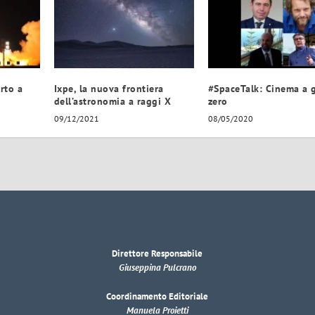
rto a
Ixpe, la nuova frontiera
#SpaceTalk: Cinema a g
dell’astronomia a raggi X
zero
09/12/2021
08/05/2020
Direttore Responsabile
Giuseppina Pulcrano
Coordinamento Editoriale
Manuela Proietti