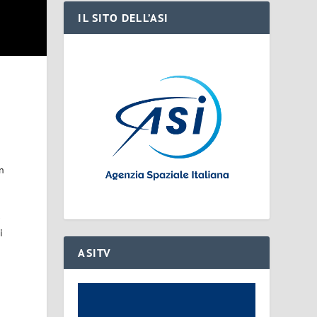
IL SITO DELL’ASI
n
o
i
ASITV