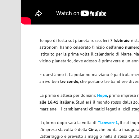
Tempo di festa sul pianeta rosso. Ieri
7 febbraio
è st
astronomi hanno celebrato l’inizio dell’
anno numer
istituito per la prima volta il calendario di Marte. 
vicino planetario, dove adesso è primavera e un an
E quest’anno il Capodanno marziano è particolarmen
arrivo ben
tre
sonde
, che portano tre bandiere diver
La prima è attesa per domani:
Hope
, prima impresa 
alle 16.41 italiane
. Studierà il mondo rosso dall’alt
marziane – i cambiamenti climatici legati ai cicli stag
Il giorno dopo sarà la volta di
Tianwen-1
, il cui in
L’impresa stavolta è della
Cina
, che punta a inaugur
L’atterraggio è previsto a maggio nella distesa di Uto