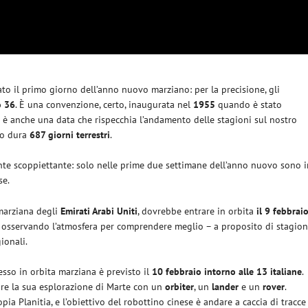
ato il primo giorno dell’anno nuovo marziano: per la precisione, gli
o 36
. È una convenzione, certo, inaugurata nel
1955
quando è stato
Ma è anche una data che rispecchia l’andamento delle stagioni sul nostro
no dura
687 giorni terrestri
.
te scoppiettante: solo nelle prime due settimane dell’anno nuovo sono i
se.
marziana degli
Emirati Arabi Uniti
, dovrebbe entrare in orbita
il 9 febbrai
o, osservando l’atmosfera per comprendere meglio – a proposito di stagion
ionali.
gresso in orbita marziana è previsto il
10 febbraio intorno alle 13 italiane
.
are la sua esplorazione di Marte con un
orbiter
, un
lander
e un
rover
.
pia Planitia, e l’obiettivo del robottino cinese è andare a caccia di tracce