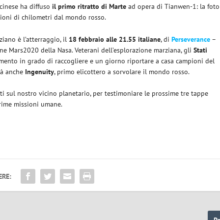
 cinese ha diffuso
il primo ritratto di Marte
ad opera di Tianwen-1: la foto
lioni di chilometri dal mondo rosso.
ano è l’atterraggio, il
18 febbraio alle 21.55 italiane
, di
Perseverance
–
ne Mars2020 della Nasa. Veterani dell’esplorazione marziana, gli
Stati
mento in grado di raccogliere e un giorno riportare a casa campioni del
arà anche
Ingenuity
, primo elicottero a sorvolare il mondo rosso.
 sul nostro vicino planetario, per testimoniare le prossime tre tappe
 prime missioni umane.
ERE:
P