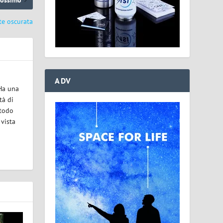
te oscurata
ADV
 Ha una
tà di
etodo
 vista