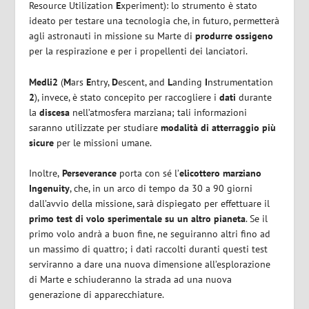
Resource Utilization
E
xperiment): lo strumento è stato
ideato per testare una tecnologia che, in futuro, permetterà
agli astronauti in missione su Marte di
produrre ossigeno
per la respirazione e per i propellenti dei lanciatori.
Medli2
(
M
ars
E
ntry,
D
escent, and
L
anding
I
nstrumentation
2
), invece, è stato concepito per raccogliere i
dati
durante
la
discesa
nell’atmosfera marziana; tali informazioni
saranno utilizzate per studiare
modalità di atterraggio più
sicure
per le missioni umane.
Inoltre,
Perseverance
porta con sé l’
elicottero marziano
Ingenuity
, che, in un arco di tempo da 30 a 90 giorni
dall’avvio della missione, sarà dispiegato per effettuare il
primo test di volo sperimentale su un altro pianeta
. Se il
primo volo andrà a buon fine, ne seguiranno altri fino ad
un massimo di quattro; i dati raccolti duranti questi test
serviranno a dare una nuova dimensione all’esplorazione
di Marte e schiuderanno la strada ad una nuova
generazione di apparecchiature.