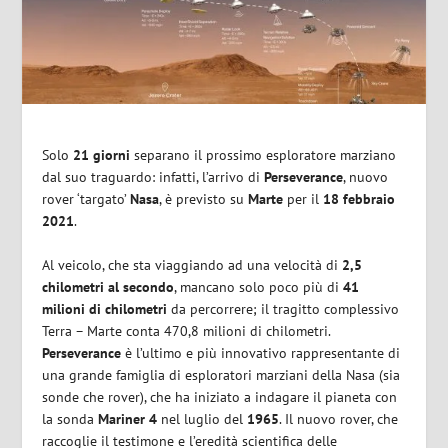
Solo
21 giorni
separano il prossimo esploratore marziano
dal suo traguardo: infatti, l’arrivo di
Perseverance
, nuovo
rover ‘targato’
Nasa
, è previsto su
Marte
per il
18 febbraio
2021
.
Al veicolo, che sta viaggiando ad una velocità di
2,5
chilometri al secondo
, mancano solo poco più di
41
milioni di chilometri
da percorrere; il tragitto complessivo
Terra – Marte conta 470,8 milioni di chilometri.
Perseverance
è l’ultimo e più innovativo rappresentante di
una grande famiglia di esploratori marziani della Nasa (sia
sonde che rover), che ha iniziato a indagare il pianeta con
la sonda
Mariner 4
nel luglio del
1965
. Il nuovo rover, che
raccoglie il testimone e l’eredità scientifica delle