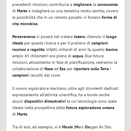
precedenti missioni, contribuirà a
migliorare
la
conoscenza
di
Marte
e indagherà su una tematica molto sentita, ovvero
la possibilità che in un remoto passato vi fossero
forme di
vita microbica
.
Perseverance
si poserà nel cratere
Jezero
, ritenuto il
luogo
ideale
per questa ricerca e per il prelievo di
campioni
rocciosi e regolite
. Infatti, miliardi di anni fa, questo
bacino
ampio 45 chilometri era pieno di
acqua
. Due future
missioni, attualmente in fase di pianificazione, vedranno la
collaborazione di
Nasa
ed
Esa
per
riportare sulla Terra
i
campioni
raccolti dal rover.
Il nuovo esploratore marziano, oltre agli strumenti dedicati
espressamente all’attività scientifica, ha a bordo anche
alcuni
dispositivi dimostrativi
le cui tecnologie sono state
ideate nella prospettiva della
futura esplorazione umana
di
Marte
.
Tra di essi, ad esempio, vi è
Moxie
(
M
ars
Ox
ygen
I
n-Situ