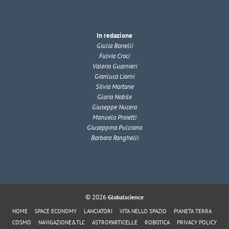
In redazione
Giulia Bonelli
Fulvia Croci
Valeria Guarnieri
Gianluca Liorni
Silvia Martone
Gloria Nobile
Giuseppe Nucera
Manuela Proietti
Giuseppina Pulcrano
Barbara Ranghelli
© 2026
Globalscience
HOME
SPACE ECONOMY
LANCIATORI
VITA NELLO SPAZIO
PIANETA TERRA
COSMO
NAVIGAZIONE&TLC
ASTROPARTICELLE
ROBOTICA
PRIVACY POLICY