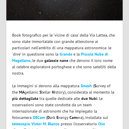
Book fotografico per le ‘vicine di casa’ della Via Lattea, che
sono state immortalate con grande attenzione ai
particolari nell’ambito di una mappatura astronomica: le
‘dive’ in questione sono la
Grande
e la
Piccola Nube di
Magellano
, le due
galassie nane
che devono il loro nome
al celebre esploratore portoghese e che sono satelliti della
nostra.
Le immagini si devono alla mappatura
Smash
(
S
urvey of
the
MA
gellanic
S
tellar
H
istory), considerata al momento la
più dettagliata
tra quelle dedicate alle
due Nubi
. Le
osservazioni sono state condotte da un team
internazionale di astronomi che ha impiegato la
fotocamera
DECam
(
D
ark
E
nergy
Cam
era), installata sul
telescopio Victor M. Blanco
presso l’osservatorio
Ctio