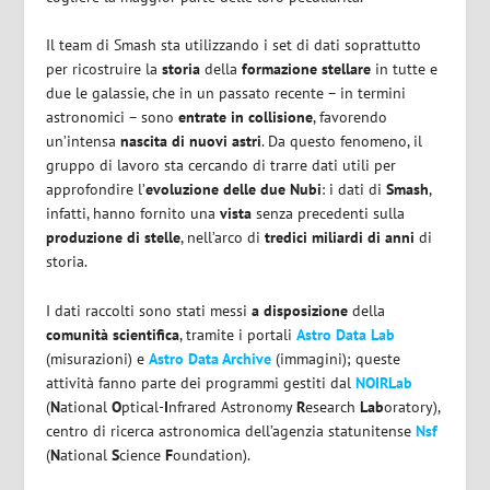
Il team di Smash sta utilizzando i set di dati soprattutto
per ricostruire la
storia
della
formazione stellare
in tutte e
due le galassie, che in un passato recente – in termini
astronomici – sono
entrate in collisione
, favorendo
un’intensa
nascita di nuovi astri
. Da questo fenomeno, il
gruppo di lavoro sta cercando di trarre dati utili per
approfondire l’
evoluzione delle due Nubi
: i dati di
Smash
,
infatti, hanno fornito una
vista
senza precedenti sulla
produzione di stelle
, nell’arco di
tredici miliardi di anni
di
storia.
I dati raccolti sono stati messi
a disposizione
della
comunità scientifica
, tramite i portali
Astro Data Lab
(misurazioni) e
Astro Data Archive
(immagini); queste
attività fanno parte dei programmi gestiti dal
NOIRLab
(
N
ational
O
ptical-
I
nfrared Astronomy
R
esearch
Lab
oratory),
centro di ricerca astronomica dell’agenzia statunitense
Nsf
(
N
ational
S
cience
F
oundation).