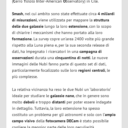
(
C
erro
T
ololo
I
nter-American
O
bservatory) in Cile.
Smash
, nel cui ambito sono state effettuate circa
4 miliardi
di misurazioni
, viene utilizzata per mappare la
struttura
delle due galassie
lungo la loro
estensione
, con lo scopo
di chiarire i meccanismi che hanno portato alla loro
formazione
. La
survey
copre un’area 2400 volte più grande
rispetto alla Luna piena e, per la sua seconda release di
dati, ha impegnato i ricercatori in una
campagna di
osservazioni
durata una
cinquantina di notti
. Le nuove
immagini delle Nubi fanno parte di questo set di dati,
particolarmente focalizzato sulle loro
regioni centrali
, le
più complesse.
La relativa vicinanza ha reso le due Nubi un ‘laboratorio’
ideale per studiare le
galassie nane
, che in genere sono
molto
deboli
e troppo
distanti
per poter essere indagate
in dettaglio. Tuttavia, la loro estensione ha spesso
costituto un problema per gli astronomi e solo con l’
ampio
campo visivo
della
fotocamera DECam
è stato possibile
cogliere la maggior parte delle loro peculiarità.