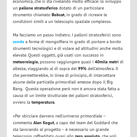
economica, che si sta rivelando molto efficace: lo sviluppo
un
pallone
stratosferico
dotato di un particolare
strumento chiamato
Bobcat
, in grado di ricreare le
condizioni simili a un telescopio spaziale complesso.
Ma facciamo un passo indietro. I palloni stratosferici sono
sonde
a forma di mongolfiera in grado di portare a bordo
strumenti tecnologici e di volare ad altitudini anche molto
elevate. Questi oggetti, già usati con successo in
meteorologia
, possono raggiungere quasi i
40mila metri
di
altezza, viaggiando al di sopra del
99%
dell’atmosfera. Il
che permetterebbe, in linea di principio, di intercettare
alcune delle particelle primordiali emesse dopo il Big
Bang. Questa operazione però non è ancora stata fatta a
causa di un limite strutturale dei palloni stratosferici,
ovvero la
temperatura
.
«Per sbirciare davvero nell’universo primordiale –
commenta
Alan Kogut
, a capo del team del Goddard che
sta lavorando al progetto – è necessario un grande
telescopio raffreddato quasi allo
zero
assoluto
, che voli