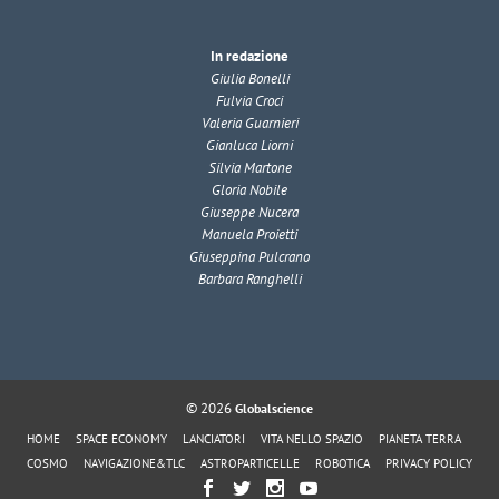
In redazione
Giulia Bonelli
Fulvia Croci
Valeria Guarnieri
Gianluca Liorni
Silvia Martone
Gloria Nobile
Giuseppe Nucera
Manuela Proietti
Giuseppina Pulcrano
Barbara Ranghelli
© 2026
Globalscience
HOME
SPACE ECONOMY
LANCIATORI
VITA NELLO SPAZIO
PIANETA TERRA
COSMO
NAVIGAZIONE&TLC
ASTROPARTICELLE
ROBOTICA
PRIVACY POLICY