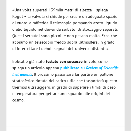
«Una volta superati i 39mila metri di altezza – spiega
Kogut – la valvola si chiude per creare un adeguato spazio
di vuoto, e raffredda il telescopio pompando azoto liquido
o elio liquido nel dewar da serbatoi di stoccaggio separati.
Questi serbatoi sono piccoli e non pesano molto. Ecco che
abbiamo un telescopio freddo sopra l’atmosfera, in grado
di intercettare i deboli segnali dell’universo distante».
Bobcat è già stato
testato con successo
in volo, come
spiega un articolo appena
pubblicato su
Review of Scientific
Instruments
. Il prossimo passo sarà far partire un pallone
stratosferico dotato del carico utile che trasporterà questo
thermos ultraleggero, in grado di superare i limiti di peso
e temperatura per gettare uno sguardo alle origini del
cosmo.