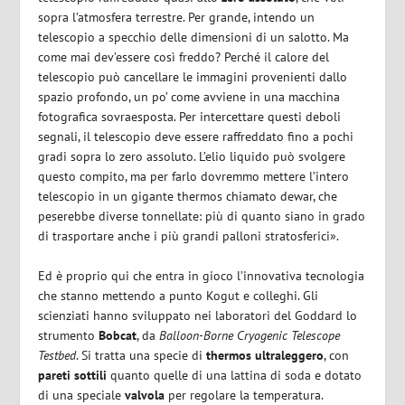
sopra l’atmosfera terrestre. Per grande, intendo un
telescopio a specchio delle dimensioni di un salotto. Ma
come mai dev’essere così freddo? Perché il calore del
telescopio può cancellare le immagini provenienti dallo
spazio profondo, un po’ come avviene in una macchina
fotografica sovraesposta. Per intercettare questi deboli
segnali, il telescopio deve essere raffreddato fino a pochi
gradi sopra lo zero assoluto. L’elio liquido può svolgere
questo compito, ma per farlo dovremmo mettere l’intero
telescopio in un gigante thermos chiamato dewar, che
peserebbe diverse tonnellate: più di quanto siano in grado
di trasportare anche i più grandi palloni stratosferici».
Ed è proprio qui che entra in gioco l’innovativa tecnologia
che stanno mettendo a punto Kogut e colleghi. Gli
scienziati hanno sviluppato nei laboratori del Goddard lo
strumento
Bobcat
, da
Balloon-Borne Cryogenic Telescope
Testbed
. Si tratta una specie di
thermos ultraleggero
, con
pareti
sottili
quanto quelle di una lattina di soda e dotato
di una speciale
valvola
per regolare la temperatura.