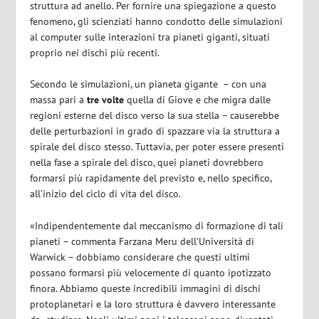
struttura ad anello. Per fornire una spiegazione a questo
fenomeno, gli scienziati hanno condotto delle simulazioni
al computer sulle interazioni tra pianeti giganti, situati
proprio nei dischi più recenti.
Secondo le simulazioni, un pianeta gigante
– con una
massa pari a
tre volte
quella di Giove
e
che migra dalle
regioni esterne del disco verso la sua stella – causerebbe
delle perturbazioni in grado di spazzare via la struttura a
spirale del disco stesso. Tuttavia, per poter essere presenti
nella fase a spirale del disco, quei pianeti dovrebbero
formarsi più rapidamente del previsto e, nello specifico,
all’inizio del ciclo di vita del disco.
«Indipendentemente dal meccanismo di formazione di tali
pianeti – commenta Farzana Meru dell’Università di
Warwick – dobbiamo considerare che questi ultimi
possano formarsi più velocemente di quanto ipotizzato
finora. Abbiamo queste incredibili immagini di dischi
protoplanetari e la loro struttura è davvero interessante