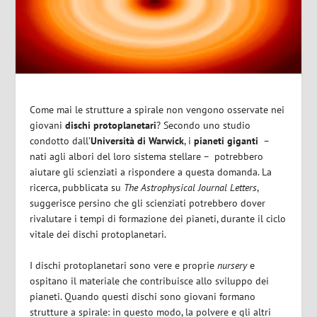
Come mai le strutture a spirale non vengono osservate nei
giovani
dischi protoplanetari
? Secondo uno studio
condotto dall’
Università di Warwick
, i
pianeti giganti
–
nati agli albori del loro sistema stellare –
potrebbero
aiutare gli scienziati a rispondere a questa domanda. La
ricerca, pubblicata su
The
Astrophysical Journal Letters
,
suggerisce persino che gli scienziati potrebbero dover
rivalutare i tempi di formazione dei pianeti, durante il ciclo
vitale dei dischi protoplanetari.
I dischi protoplanetari sono vere e proprie
nursery
e
ospitano il materiale che contribuisce allo sviluppo dei
pianeti. Quando questi dischi sono giovani formano
strutture a spirale: in questo modo, la polvere e gli altri