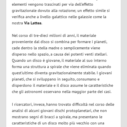
elementi vengono trascinati per via dell’effetto
gravitazionale dovuto alla rotazione; un effetto simile si
verifica anche a livello galattico nelle galassie come la
nostra
Via Lattea
.
Nel corso di tre-dieci milioni di anni, il materiale
proveniente dal disco si combina per formare i pianeti,
cade dentro la stella madre o semplicemente viene
disperso nello spazio, a causa dei potenti venti stellari.
Quando un disco è giovane, il materiale al suo interno
forma una struttura a spirale che viene eliminata
quando
quest’ultimo diventa gravitazionalmente stabile. I giovani
pianeti, che si sviluppano in seguito, consumano e
disperdono il materiale e il disco assume le caratteristiche
che gli astronomi osservano nella maggior parte dei casi.
I ricercatori, invece, hanno trovato difficoltà nel corso delle
analisi di alcuni giovani dischi protoplanetari, che non
mostrano segni di bracci a spirale, ma presentano le
caratteristiche di un disco molto più vecchio con una