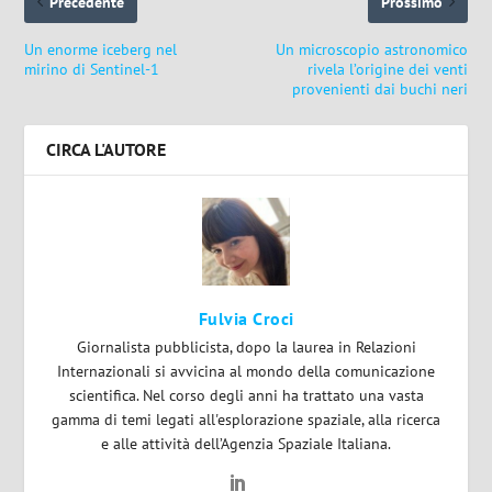
Precedente
Prossimo
Un enorme iceberg nel
Un microscopio astronomico
mirino di Sentinel-1
rivela l’origine dei venti
provenienti dai buchi neri
CIRCA L'AUTORE
Fulvia Croci
Giornalista pubblicista, dopo la laurea in Relazioni
Internazionali si avvicina al mondo della comunicazione
scientifica. Nel corso degli anni ha trattato una vasta
gamma di temi legati all'esplorazione spaziale, alla ricerca
e alle attività dell’Agenzia Spaziale Italiana.