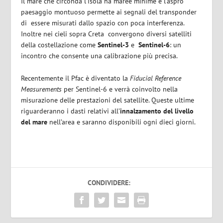
Il mare che circonda l’isola ha maree minime e l’aspro
paesaggio montuoso permette ai segnali del transponder
di
essere misurati dallo spazio con poca interferenza.
Inoltre nei cieli sopra Creta
convergono diversi satelliti
della costellazione come
Sentinel-3
e
Sentinel-6
: un
incontro che consente una calibrazione più precisa.
Recentemente il Pfac è diventato la
Fiducial Reference
Measurements
per Sentinel-6 e verrà coinvolto nella
misurazione delle prestazioni del satellite. Queste ultime
riguarderanno i dasti relativi all’
innalzamento del livello
del mare
nell’area e saranno disponibili ogni dieci giorni.
CONDIVIDERE: