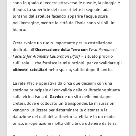
sono in grado di vedere attraverso le nuvole, la pioggia e
il buio. La superficie del mare riflette il segnale radar
lontano dal satellite facendo apparire l’acqua scura
nell’immagine, mentre le città dell’isola sono visibili in
bianco.
Creta svolge un ruolo importante per la costellazione
dedicata all’
Osservazione della Terra con
l’
Esa Permanent
Facility for Altimetry Calibration (Pfac) –
situato proprio
sull’isola – che fornisce le misurazioni
per convalidare gli
altimetri satellitari
nello spazio, subito dopo il lancio.
La rete Pfac è operativa da circa due decenni con una
stazione principale di convalida della calibrazione situata
sulla vicina isola di
Gavdos
e un sito nelle montagne
cretesi, dove è collocato un transponder. Le misurazioni
vengono utilizzate per determinare la distanza e la
datazione dei dati dell’altimetro satellitare in un modo
unico, un’operazione molto difficile da ottenere da terra.