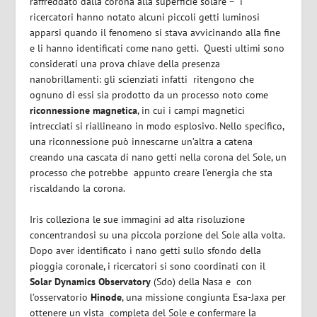
raffreddato dalla corona alla superficie solare –
i
ricercatori hanno notato alcuni piccoli getti luminosi
apparsi quando il fenomeno si stava avvicinando alla fine
e li hanno identificati come nano getti.
Questi ultimi sono
considerati una prova chiave della presenza
nanobrillamenti: gli scienziati infatti
ritengono che
ognuno di essi sia prodotto da un processo noto come
riconnessione magnetica
, in cui i campi magnetici
intrecciati si riallineano in modo esplosivo. Nello specifico,
una riconnessione può innescarne un’altra a catena
creando una cascata di nano getti nella corona del Sole, un
processo che potrebbe
appunto creare l’energia che sta
riscaldando la corona.
Iris colleziona le sue immagini ad alta risoluzione
concentrandosi su una piccola porzione del Sole alla volta.
Dopo aver identificato i nano getti sullo sfondo della
pioggia coronale, i ricercatori si sono coordinati con il
Solar Dynamics Observatory
(Sdo) della Nasa e
con
l’osservatorio
Hinode
, una missione congiunta Esa-Jaxa per
ottenere un vista
completa del Sole e confermare la