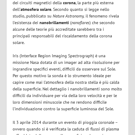
dei circuiti magnetici della
corona
, la parte più esterna
dell’
atmosfera solare
. Secondo quanto si legge nello
studio, pubblicato su
Nature Astronomy,
il fenomeno rivela
l’esistenza dei
nanobrillamenti
(
nanoflares
) che secondo
alcune delle teorie più accreditate sarebbero tra i
principali responsabili del riscaldamento della corona
solare.
Iris (Interface Region Imaging Spectrograph) è una
missione Nasa dotata di un imager ad alta risoluzione per
ingrandire specifici eventi, difficili da osservare sul Sole.
Per questo motivo la sonda è lo strumento ideale per
capire come mai l’atmosfera della nostra stella è più calda
della superficie. Nel dettaglio i nanobrillamenti sono molto
difficili da individuare per via della loro velocità e per le
loro dimensioni minuscole che ne rendono difficile
l’individuazione contro la superficie luminosa del Sole.
Il 3 aprile 2014 durante un evento di pioggia coronale –
ovvero quando si è verificata la caduta di flussi di plasma