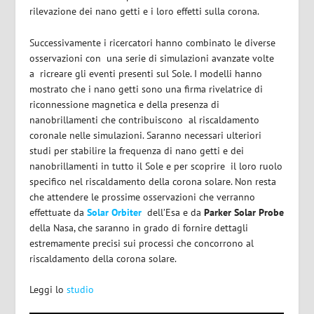
rilevazione dei nano getti e i loro effetti sulla corona.
Successivamente i ricercatori hanno combinato le diverse
osservazioni con
una serie di simulazioni avanzate volte
a
ricreare gli eventi presenti sul Sole. I modelli hanno
mostrato che i nano getti sono una firma rivelatrice di
riconnessione magnetica e della presenza di
nanobrillamenti che contribuiscono
al riscaldamento
coronale nelle simulazioni. Saranno necessari ulteriori
studi per stabilire la frequenza di nano getti e dei
nanobrillamenti in tutto il Sole e per scoprire
il loro ruolo
specifico nel riscaldamento della corona solare. Non resta
che attendere le prossime osservazioni che verranno
effettuate da
Solar Orbiter
dell’Esa e da
Parker Solar Probe
della Nasa, che saranno in grado di fornire dettagli
estremamente precisi sui processi che concorrono al
riscaldamento della corona solare.
Leggi lo
studio