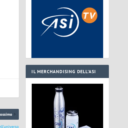
IL MERCHANDISING DELL’ASI
rossimo
ll’universo