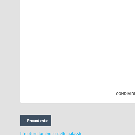
CONDIVID
Precedente
Il ‘motore luminoso’ delle galassie