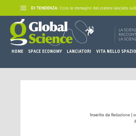
DI TENDENZA:
Ecco le immagini del cratere lasciato sull
HOME
SPACE ECONOMY
LANCIATORI
VITA NELLO SPAZI
Inserito da
Redazione
|
s