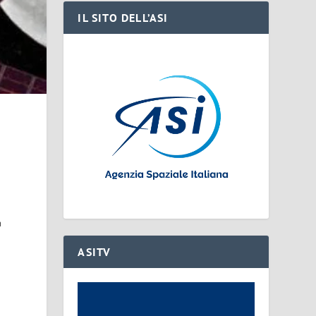
IL SITO DELL’ASI
a
ASITV
o