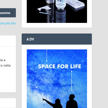
rossimo
mpre più blu
ADV
le e
ra nella