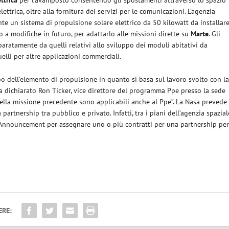
ttrica
per l’avamposto consentendo gli spostamenti attraverso lo spazio
ettrica, oltre alla fornitura dei servizi per le comunicazioni. L’agenzia
e un sistema di propulsione solare elettrico da 50 kilowatt da installar
a modifiche in futuro, per adattarlo alle missioni dirette su
Marte
. Gli
ratamente da quelli relativi allo sviluppo dei moduli abitativi da
elli per altre applicazioni commerciali.
o dell’elemento di propulsione in quanto si basa sul lavoro svolto con l
ha dichiarato Ron Ticker, vice direttore del programma Ppe presso la sede
della missione precedente sono applicabili anche al Ppe”. La Nasa prevede
partnership tra pubblico e privato. Infatti, tra i piani dell’agenzia spazial
y Announcement per assegnare uno o più contratti per una partnership pe
ERE: