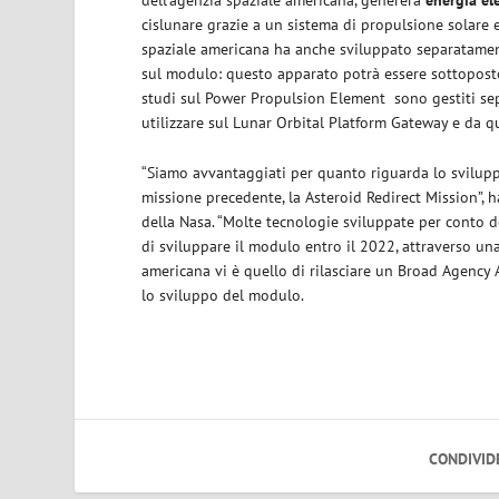
dell’agenzia spaziale americana, genererà
energia ele
cislunare grazie a un sistema di propulsione solare el
spaziale americana ha anche sviluppato separatament
sul modulo: questo apparato potrà essere sottoposto 
studi sul Power Propulsion Element sono gestiti sepa
utilizzare sul Lunar Orbital Platform Gateway e da qu
“Siamo avvantaggiati per quanto riguarda lo svilupp
missione precedente, la Asteroid Redirect Mission”, 
della Nasa. “Molte tecnologie sviluppate per conto 
di sviluppare il modulo entro il 2022, attraverso una 
americana vi è quello di rilasciare un Broad Agenc
lo sviluppo del modulo.
CONDIVID