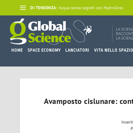
DI TENDENZA:
Acqua senza segreti con HydroGnss
HOME
SPACE ECONOMY
LANCIATORI
VITA NELLO SPAZI
Avamposto cislunare: con
Inseri
P