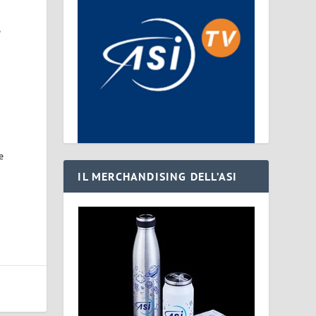
e
a
e
r
IL MERCHANDISING DELL’ASI