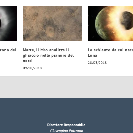
orona del
Marte, il Mro analizza il
Lo schianto da cui nac
ghiaccio nelle pianure del
Luna
nord
28/03/2018
09/10/2018
Direttore Responsabile
Giuseppina Pulcrano