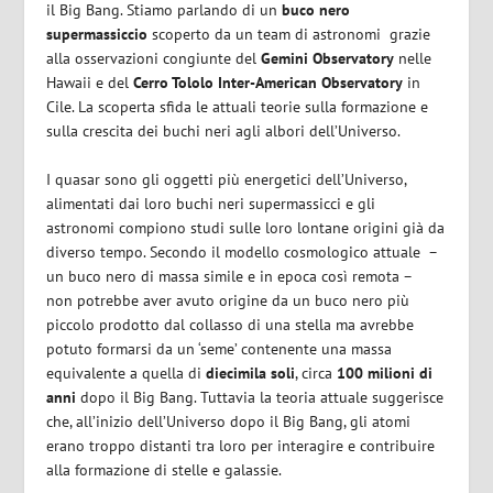
il Big Bang. Stiamo parlando di un
buco nero
supermassiccio
scoperto da un team di astronomi
grazie
alla osservazioni congiunte del
Gemini Observatory
nelle
Hawaii e del
Cerro Tololo Inter-American Observatory
in
Cile. La scoperta sfida le attuali teorie sulla formazione e
sulla crescita dei buchi neri agli albori dell’Universo.
I quasar sono gli oggetti più energetici dell’Universo,
alimentati dai loro buchi neri supermassicci e gli
astronomi compiono studi sulle loro lontane origini già da
diverso tempo. Secondo il modello cosmologico attuale
–
un buco nero di massa simile e in epoca così remota –
non potrebbe aver avuto origine da un buco nero più
piccolo prodotto dal collasso di una stella ma avrebbe
potuto formarsi da un ‘seme’ contenente una massa
equivalente a quella di
diecimila soli
,
circa
100 milioni di
anni
dopo il Big Bang
.
Tuttavia la teoria attuale suggerisce
che, all’inizio dell’Universo dopo il Big Bang, gli atomi
erano troppo distanti tra loro per interagire e contribuire
alla formazione di stelle e galassie.