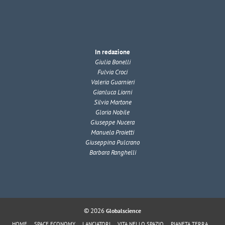
In redazione
Giulia Bonelli
Fulvia Croci
Valeria Guarnieri
Gianluca Liorni
Silvia Martone
Gloria Nobile
Giuseppe Nucera
Manuela Proietti
Giuseppina Pulcrano
Barbara Ranghelli
© 2026
Globalscience
HOME
SPACE ECONOMY
LANCIATORI
VITA NELLO SPAZIO
PIANETA TERRA