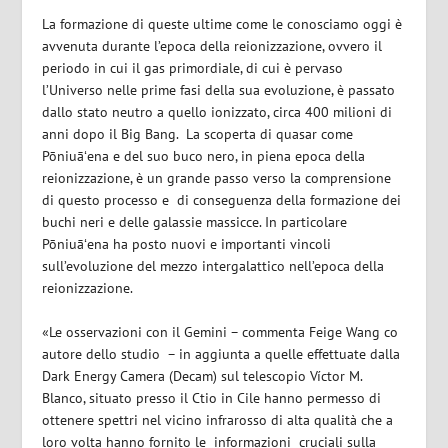
La formazione di queste ultime come le conosciamo oggi è
avvenuta durante l’
epoca della reionizzazione
, ovvero il
periodo in cui il gas primordiale, di cui è pervaso
l’Universo nelle prime fasi della sua evoluzione, è passato
dallo stato neutro a quello ionizzato, circa
400 milioni di
anni
dopo il Big Bang. La scoperta di quasar come
Pōniuāʻena e del suo buco nero, in piena epoca della
reionizzazione, è un grande passo verso la comprensione
di questo processo e
di conseguenza della formazione dei
buchi neri e delle galassie massicce. In particolare
Pōniuāʻena ha posto nuovi e importanti vincoli
sull’evoluzione del mezzo intergalattico nell’epoca della
reionizzazione.
«Le osservazioni con il Gemini – commenta Feige Wang co
autore dello studio
– in aggiunta a quelle effettuate dalla
Dark Energy Camera
(Decam) sul telescopio Víctor M.
Blanco, situato presso il Ctio in Cile hanno permesso di
ottenere spettri nel vicino infrarosso di alta qualità che a
loro volta hanno fornito le
informazioni
cruciali sulla