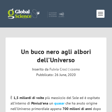
Un buco nero agli albori
dell’Universo
Inserito da
Fulvia Croci
|
cosmo
Pubblicato: 26 June, 2020
È
1,5 miliardi di volte
più massiccio del Sole ed è ospitato
all’interno di
Pōniuāʻena
un
quasar
che ha avuto origine
nell’Universo primordiale appena
700 milioni di anni
dopo