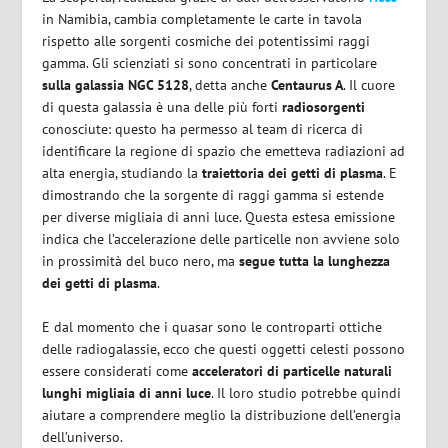
in Namibia, cambia completamente le carte in tavola
rispetto alle sorgenti cosmiche dei potentissimi raggi
gamma. Gli scienziati si sono concentrati in particolare
sulla galassia NGC 5128
, detta anche
Centaurus A
. Il cuore
di questa galassia è una delle più forti
radiosorgenti
conosciute: questo ha permesso al team di ricerca di
identificare la regione di spazio che emetteva radiazioni ad
alta energia, studiando la
traiettoria dei getti di plasma
. E
dimostrando che la sorgente di raggi gamma si estende
per diverse migliaia di anni luce. Questa estesa emissione
indica che l’accelerazione delle particelle non avviene solo
in prossimità del buco nero, ma
segue tutta la lunghezza
dei getti di plasma
.
E dal momento che i quasar sono le controparti ottiche
delle radiogalassie, ecco che questi oggetti celesti possono
essere considerati come
acceleratori di particelle naturali
lunghi migliaia di anni luce
. Il loro studio potrebbe quindi
aiutare a comprendere meglio la distribuzione dell’energia
dell’universo.