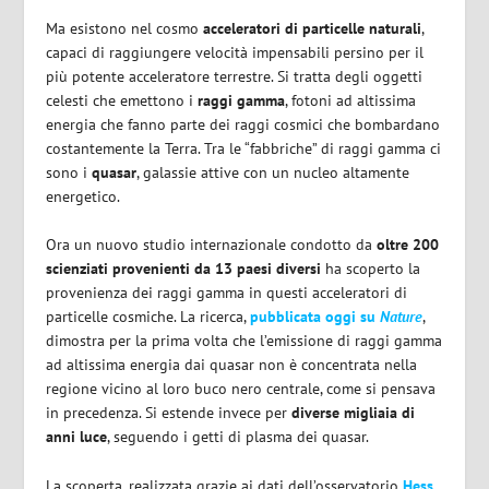
Ma esistono nel cosmo
acceleratori di particelle naturali
,
capaci di raggiungere velocità impensabili persino per il
più potente acceleratore terrestre. Si tratta degli oggetti
celesti che emettono i
raggi gamma
, fotoni ad altissima
energia che fanno parte dei raggi cosmici che bombardano
costantemente la Terra. Tra le “fabbriche” di raggi gamma ci
sono i
quasar
, galassie attive con un nucleo altamente
energetico.
Ora un nuovo studio internazionale condotto da
oltre 200
scienziati provenienti da 13 paesi diversi
ha scoperto la
provenienza dei raggi gamma in questi acceleratori di
particelle cosmiche. La ricerca,
pubblicata oggi su
Nature
,
dimostra per la prima volta che l’emissione di raggi gamma
ad altissima energia dai quasar non è concentrata nella
regione vicino al loro buco nero centrale, come si pensava
in precedenza. Si estende invece per
diverse migliaia di
anni luce
, seguendo i getti di plasma dei quasar.
La scoperta, realizzata grazie ai dati dell’osservatorio
Hess