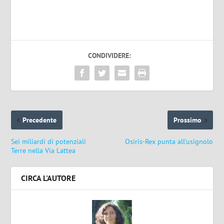
CONDIVIDERE:
Precedente
Prossimo
Sei miliardi di potenziali
Osiris-Rex punta all’usignolo
Terre nella Via Lattea
CIRCA L'AUTORE