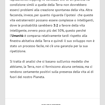
condizione simili a quelle della Terra non dovrebbero
esserci problemi alla creazione spontanea della vita. Altra
faccenda, invece, per quanto riguarda l’ipotesi
che queste
vite extraterrestri possano essere complesse o intelligenti,
dove le probabilità sarebbero
3:2
a favore della vita
intelligente, ovvero poco più del 50%, questo perché
l’
Umanità
è comparsa relativamente tardi rispetto alla
finestra abitativa della Terra e quindi il suo sviluppo non è
stato un processo facile, né c’è una garanzia per la sua
ripetizione.
Si tratta di analisi che si basano sull’unico modello che
abbiamo, la Terra, non ci forniscono alcuna certezza, ma ci
rendono certamente positivi sulla presenza della vita al di
fuori del nostro Pianeta.