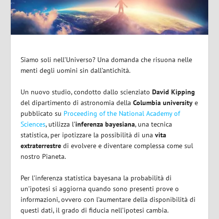
Siamo soli nell’Universo?
Una domanda che risuona nelle
menti degli uomini sin dall’antichità.
Un nuovo studio, condotto dallo scienziato
David Kipping
del dipartimento di astronomia della
Columbia university
e
pubblicato su
Proceeding of the National Academy of
Sciences
,
utilizza l’
inferenza bayesiana
, una tecnica
statistica, per ipotizzare la possibilità di una
vita
extraterrestre
di evolvere e diventare complessa come sul
nostro Pianeta.
Per l’inferenza statistica bayesana la probabilità di
un’ipotesi si aggiorna quando sono presenti prove o
informazioni, ovvero con l’aumentare della disponibilità di
questi dati, il grado di fiducia nell’ipotesi cambia.