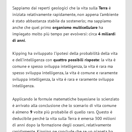
Sappiamo dai reperti geologici che la vita sulla
Terra
è
iniziata relativamente rapidamente, non appena l’ambiente
è stato abbastanza stabile da sostenerlo; ma sappiamo
anche che quel primo
organismo multicellulare
ha
impiegato molto più tempo per evolversi: circa
4 miliardi
di anni
.
Kipping ha sviluppato l’ipotesi della probabilità della vita
e dell’intelligenza con
quattro possibili risposte
: la vita è
comune e spesso sviluppa intelligenza, la vita è rara ma
spesso sviluppa intelligenza, la vita è comune e raramente
sviluppa intelligenza, la vita è rara e raramente sviluppa
intelligenza.
Applicando le formule matematiche bayesiane lo scienziato
è arrivato alla conclusione che lo scenario di vita comune
è almeno
9
volte più probabile di quello raro. Questo è
deducibile perché la vita sulla Terra è emersa 300 milioni
di anni dopo la formazione degli oceani, relativamente
rapidamente. Kipping ne conclude che se un pianeta ha