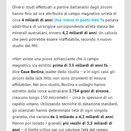
Diversi studi effettuati a partire dall’analisi degli zirconi
hanno fino ad ora attribuito al campo magnetico un’età di
circa
4 miliardi di anni
.
Una ricerca di pochi mesi fa
parlava
addirittura di un’origine corrispondente all’età stessa dei
minerali australiani, ovvero
4,2 miliardi di anni
. Un calcolo
che però potrebbe essere inaffidabile, secondo il nuovo
studio del Mit.
«Non esiste una prova schiacciante che il campo
magnetico sia esistito
prima di 3.5 miliardi di anni fa
–
dice
Caue Borlina
, leader dello studio – e in ogni caso gli
zirconi delle Jack Hills non sono strumenti di misura
affidabile». Nel loro studio, Borlina e colleghi hanno
estratto dalle rocce australiane
3.754 grani di zircone
,
ciascuno lungo 150 micrometri – circa lo spessore di un
capello umano. Utilizzando tecniche di datazione standard,
gli scienziati hanno determinato l’età di ogni singolo
granello, che variava
da 1 miliardo a 4,2 miliardi di anni
.
Hanno poi isolato i granelli
più vecchi di 3,5 miliardi di
anni
– il limite critico per cui valutare l’età del campo