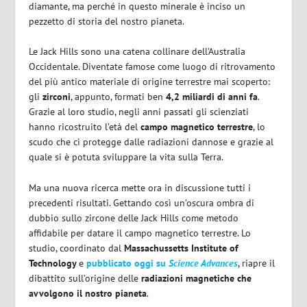
diamante, ma perché in questo minerale è inciso un
pezzetto di storia del nostro pianeta.
Le Jack Hills sono una catena collinare dell’Australia
Occidentale. Diventate famose come luogo di ritrovamento
del più antico materiale di origine terrestre mai scoperto:
gli
zirconi
, appunto, formati ben
4,2 miliardi di anni fa
.
Grazie al loro studio, negli anni passati gli scienziati
hanno ricostruito l’età del
campo magnetico terrestre
, lo
scudo che ci protegge dalle radiazioni dannose e grazie al
quale si è potuta sviluppare la vita sulla Terra.
Ma una nuova ricerca mette ora in discussione tutti i
precedenti risultati. Gettando così un’oscura ombra di
dubbio sullo zircone delle Jack Hills come metodo
affidabile per datare il campo magnetico terrestre. Lo
studio, coordinato dal
Massachussetts Institute of
Technology
e
pubblicato oggi su
Science Advances
, riapre il
dibattito sull’origine delle
radiazioni magnetiche che
avvolgono il nostro pianeta
.