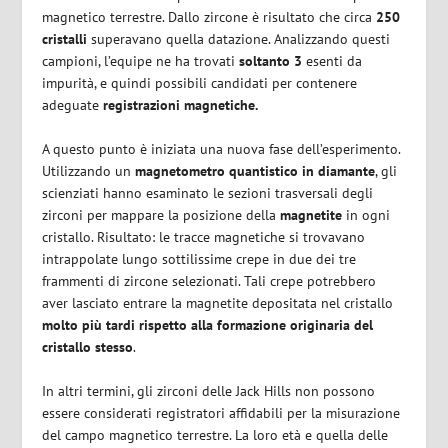
magnetico terrestre. Dallo zircone è risultato che circa
250
cristalli
superavano quella datazione. Analizzando questi
campioni, l’equipe ne ha trovati
soltanto 3
esenti da
impurità, e quindi possibili candidati per contenere
adeguate
registrazioni magnetiche.
A questo punto è iniziata una nuova fase dell’esperimento.
Utilizzando un
magnetometro quantistico in diamante
, gli
scienziati hanno esaminato le sezioni trasversali degli
zirconi per mappare la posizione della
magnetite
in ogni
cristallo. Risultato: le tracce magnetiche si trovavano
intrappolate lungo sottilissime crepe in due dei tre
frammenti di zircone selezionati. Tali crepe potrebbero
aver lasciato entrare la magnetite depositata nel cristallo
molto più tardi rispetto alla formazione originaria del
cristallo stesso
.
In altri termini, gli zirconi delle Jack Hills non possono
essere considerati registratori affidabili per la misurazione
del campo magnetico terrestre. La loro età e quella delle