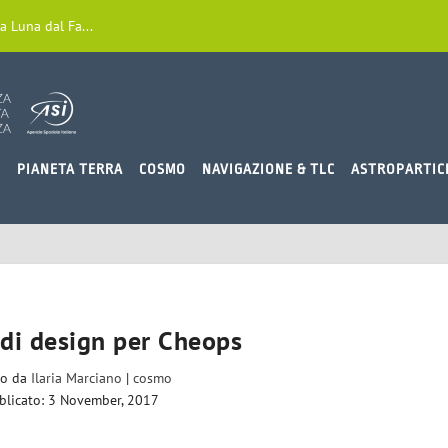
a Luna dal Fa...
O
PIANETA TERRA
COSMO
NAVIGAZIONE & TLC
ASTROPARTIC
 di design per Cheops
to da
Ilaria Marciano
|
cosmo
blicato: 3 November, 2017