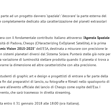
 parte ad un progetto davvero ‘spaziale’: ‘decorare’ la parte esterna del
ite completamente dedicato alla caratterizzazione dei pianeti extrasolari
zera con il fondamentale contributo italiano attraverso l
’Agenzia Spaziale
rsità di Padova, Cheops (CHaracterizing ExOplanet Satellite), è la prima
smic Vision 2015-2025
” dell’ESA, destinata a misurare con precisione le
in sistemi planetari diversi dal Sistema Solare. Punterà stelle già note per
a variazione di luminosità stellare prodotta quando il pianeta si trova a
urarne la dimensione ed altre caratteristiche con alta precisione.
 studenti di graphic art e design e progettisti di entrare a far parte della
a fin dai preparativi di lancio, su fotografie e filmati nello spazioporto di
are all’evento ufficiale del lancio di Cheops come ospite dell’Esa. I
’evento, che sarà trasmesso in diretta streaming.
a entro il 31 gennaio 2018 alle 18:00 (ora italiana).