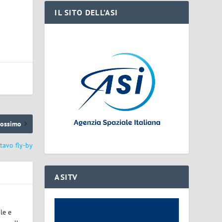
IL SITO DELL’ASI
rossimo
ttavo fly-by
ASITV
le e