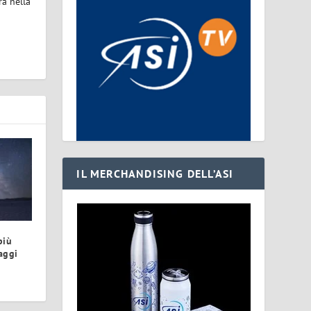
ra nella
IL MERCHANDISING DELL’ASI
più
aggi