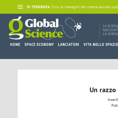
DI TENDENZA:
Ecco le immagini del cratere lasciato sull
HOME
SPACE ECONOMY
LANCIATORI
VITA NELLO SPAZI
Un razzo
Inseri
Pub