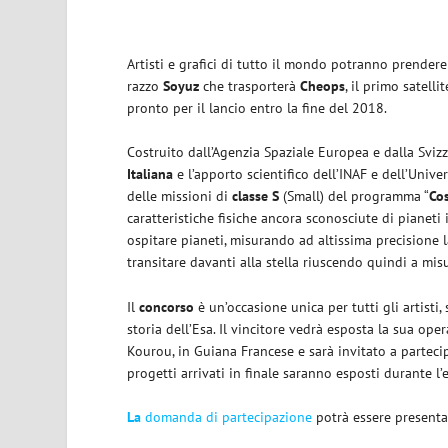
Artisti e grafici di tutto il mondo potranno prendere
razzo
Soyuz
che trasporterà
Cheops
, il primo satell
pronto per il lancio entro la fine del 2018.
Costruito dall’Agenzia Spaziale Europea e dalla Sviz
Italiana
e l’apporto scientifico dell’INAF e dell’Unive
delle missioni di
classe S
(Small) del programma “
Co
caratteristiche fisiche ancora sconosciute di pianeti 
ospitare pianeti, misurando ad altissima precisione l
transitare davanti alla stella riuscendo quindi a mis
Il
concorso
è un’occasione unica per tutti gli artisti,
storia dell’Esa. Il vincitore vedrà esposta la sua oper
Kourou, in Guiana Francese e sarà invitato a partecip
progetti arrivati in finale saranno esposti durante l
La
domanda di partecipazione
potrà essere presentat