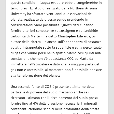
queste condizioni l’acqua evaporerebbe o congelerebbe in
tempi brevi. Lo studio realizzato dalla Northern Arizona
University ha sfruttato venti anni di osservazioni del
pianeta, realizzate da diverse sonde prendendo in
considerazioni varie possibilità. ”Questi dati ci hanno
fornito ulteriori conoscenze sull’ossigeno e sull’anidride
carbonica di Marte – ha detto
Christopher Edwards
, co-
autore della ricerca – e anche sull’abbondanza di sostanze
volatili intrappolate sotto la superficie e sulla percentuale
di gas che vanno persi nello spazio. Siamo così giunti alla
conclusione che non c’è abbastanza CO2 su Marte da
immettere nell’atmosfera e dato che la maggior parte del
gas non è accessibile, al momento non è possibile pensare
alla terraformazione del pianeta.
Una seconda fonte di CO2 è presente all’interno delle
particelle di polvere del suolo marziano anche se i
ricercatori stimano che il riscaldamento del suolo possa
fornire fino al 4% della pressione necessaria. I minerali
contenenti carbonio sepolti nella profondità della crosta