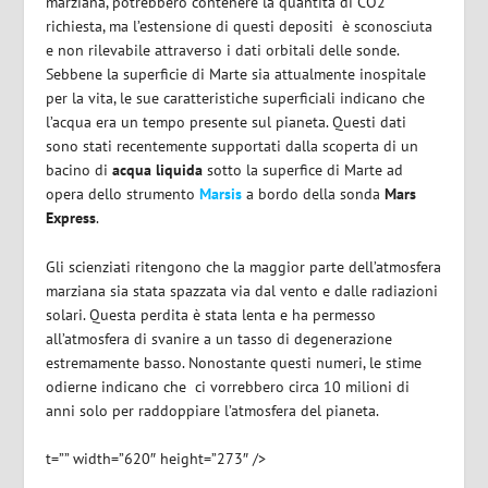
marziana, potrebbero contenere la quantità di CO2
richiesta, ma l’estensione di questi depositi è sconosciuta
e non rilevabile attraverso i dati orbitali delle sonde.
Sebbene la superficie di Marte sia attualmente inospitale
per la vita, le sue caratteristiche superficiali indicano che
l’acqua era un tempo presente sul pianeta. Questi dati
sono stati recentemente supportati dalla scoperta di un
bacino di
acqua liquida
sotto la superfice di Marte ad
opera dello strumento
Marsis
a bordo della sonda
Mars
Express
.
Gli scienziati ritengono che la maggior parte dell’atmosfera
marziana sia stata spazzata via dal vento e dalle radiazioni
solari. Questa perdita è stata lenta e ha permesso
all’atmosfera di svanire a un tasso di degenerazione
estremamente basso. Nonostante questi numeri, le stime
odierne indicano che ci vorrebbero circa 10 milioni di
anni solo per raddoppiare l’atmosfera del pianeta.
t=”” width=”620″ height=”273″ />