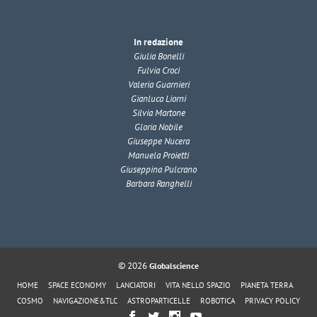
In redazione
Giulia Bonelli
Fulvia Croci
Valeria Guarnieri
Gianluca Liorni
Silvia Martone
Gloria Nobile
Giuseppe Nucera
Manuela Proietti
Giuseppina Pulcrano
Barbara Ranghelli
© 2026
Globalscience
HOME
SPACE ECONOMY
LANCIATORI
VITA NELLO SPAZIO
PIANETA TERRA
COSMO
NAVIGAZIONE&TLC
ASTROPARTICELLE
ROBOTICA
PRIVACY POLICY