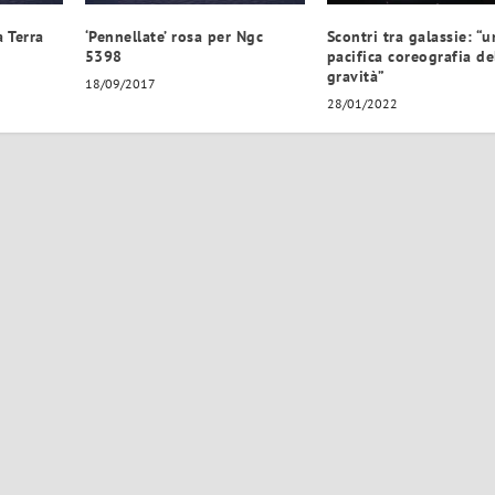
 Terra
‘Pennellate’ rosa per Ngc
Scontri tra galassie: “u
5398
pacifica coreografia de
gravità”
18/09/2017
28/01/2022