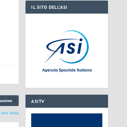
i
IL SITO DELL’ASI
rossimo
ASITV
 loro stella