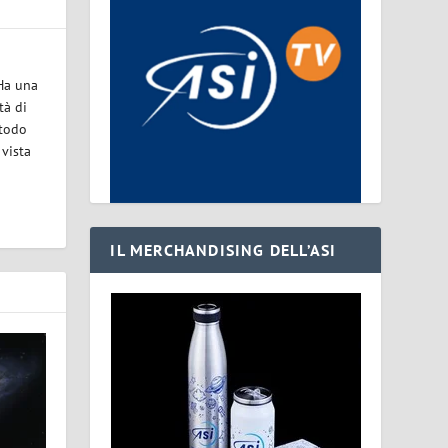
 Ha una
tà di
etodo
 vista
IL MERCHANDISING DELL’ASI