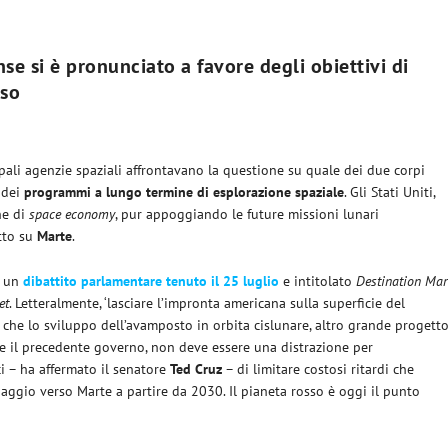
e si è pronunciato a favore degli obiettivi di
sso
ipali agenzie spaziali affrontavano la questione su quale dei due corpi
 dei
programmi a lungo termine di esplorazione spaziale
. Gli Stati Uniti,
he di
space
economy
, pur appoggiando le future missioni lunari
tto su
Marte
.
e un
dibattito parlamentare tenuto il 25 luglio
e intitolato
Destination Ma
et
. Letteralmente, ‘lasciare l’impronta americana sulla superficie del
o che lo sviluppo dell’avamposto in orbita cislunare, altro grande progett
 il precedente governo, non deve essere una distrazione per
i – ha affermato il senatore
Ted
Cruz
– di limitare costosi ritardi che
aggio verso Marte a partire da 2030. Il pianeta rosso è oggi il punto