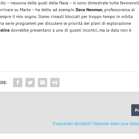
ito – nessuna delle quali della Nasa – si sono dimostrate tutte favorevol
 arrivare su Marte – ha detto ad esempio
Dava Newman
, professoressa al
sempre il mio sogno. Siamo rimasti bloccati per troppo tempo in orbita
 una serie programmi per discutere le priorità dei piani di esplorazione
stine
dovrebbe presentarsi a uno di questi incontri, ma la data non è
ERE:
P
Esopianeti abitabili? Dipende dalla luce della