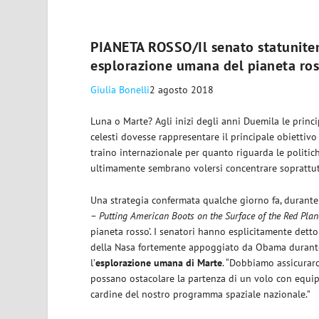
PIANETA ROSSO/Il senato statunitens
esplorazione umana del pianeta ro
Giulia Bonelli
2 agosto 2018
Luna o Marte? Agli inizi degli anni Duemila le princ
celesti dovesse rappresentare il principale obiettivo
traino internazionale per quanto riguarda le politic
ultimamente sembrano volersi concentrare soprattu
Una strategia confermata qualche giorno fa, durant
– Putting American Boots on the Surface of the Red Plan
pianeta rosso’. I senatori hanno esplicitamente dett
della Nasa fortemente appoggiato da Obama durante
l’
esplorazione umana di Marte
. “Dobbiamo assicurarc
possano ostacolare la partenza di un volo con equip
cardine del nostro programma spaziale nazionale.”