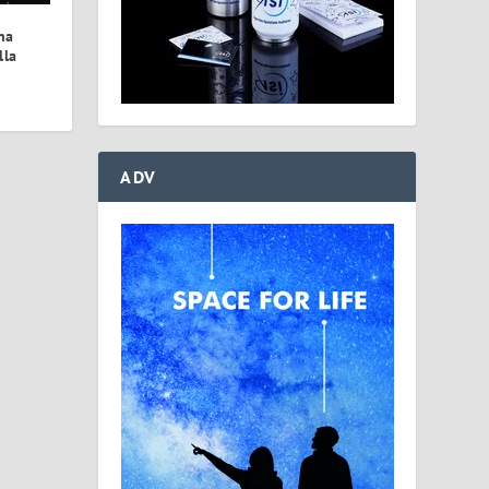
na
lla
ADV