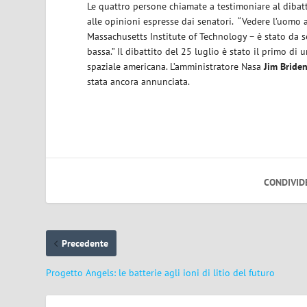
Le quattro persone chiamate a testimoniare al dibatt
alle opinioni espresse dai senatori. “Vedere l’uomo
Massachusetts Institute of Technology – è stato da 
bassa.” Il dibattito del 25 luglio è stato il primo di
spaziale americana. L’amministratore Nasa
Jim Briden
stata ancora annunciata.
CONDIVID
Precedente
Progetto Angels: le batterie agli ioni di litio del futuro