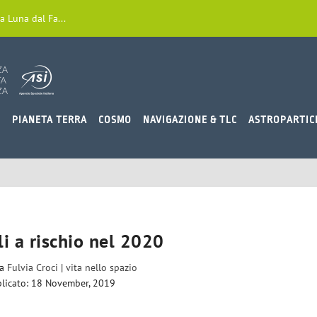
a Luna dal Fa...
O
PIANETA TERRA
COSMO
NAVIGAZIONE & TLC
ASTROPARTIC
li a rischio nel 2020
da
Fulvia Croci
|
vita nello spazio
licato: 18 November, 2019