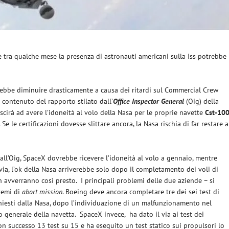
 tra qualche mese la presenza di astronauti americani sulla Iss potrebbe
ebbe diminuire drasticamente a causa dei ritardi sul Commercial Crew
il contenuto del rapporto stilato dall’
Office Inspector General
(Oig) della
cirà ad avere l’idoneità al volo della Nasa per le proprie navette
Cst-10
Se le certificazioni dovesse slittare ancora, la Nasa rischia di far restare a
l’Oig, SpaceX dovrebbe ricevere l’idoneità al volo a gennaio, mentre
ia, l’ok della Nasa arriverebbe solo dopo il completamento dei voli di
avverranno così presto. I principali problemi delle due aziende – si
stemi di
abort mission
. Boeing deve ancora completare tre dei sei test di
ichiesti dalla Nasa, dopo l’individuazione di un malfunzionamento nel
generale della navetta. SpaceX invece, ha dato il via ai test dei
 successo 13 test su 15 e ha eseguito un test statico sui propulsori lo