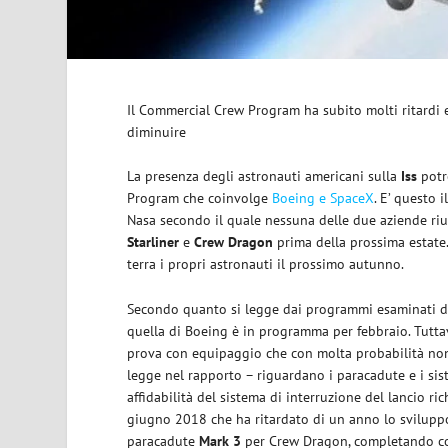
Il Commercial Crew Program ha subito molti ritardi e
diminuire
La presenza degli astronauti americani sulla
Iss
potr
Program che coinvolge
Boeing e SpaceX
. E’ questo 
Nasa secondo il quale nessuna delle due aziende rius
Starliner
e
Crew Dragon
prima della prossima estate. 
terra i propri astronauti il prossimo autunno.
Secondo quanto si legge dai programmi esaminati dal
quella di Boeing è in programma per febbraio. Tuttav
prova con equipaggio che con molta probabilità non 
legge nel rapporto – riguardano i paracadute e i si
affidabilità del sistema di interruzione del lancio r
giugno 2018 che ha ritardato di un anno lo sviluppo 
paracadute
Mark 3
per Crew Dragon, completando con