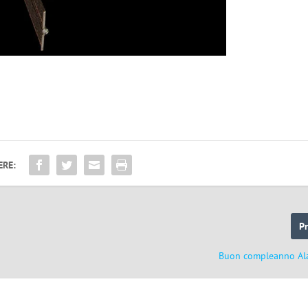
ERE:
P
Buon compleanno Al