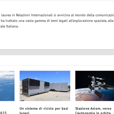
a laurea in Relazioni Internazionali si avvicina al mondo della comunicazi
i ha trattato una vasta gamma di temi legati all'esplorazione spaziale, alla
iale Italiana.
Un sistema di riciclo per basi
Stazione Axiom, verso
2023
lunari
l’autonomia in orbita