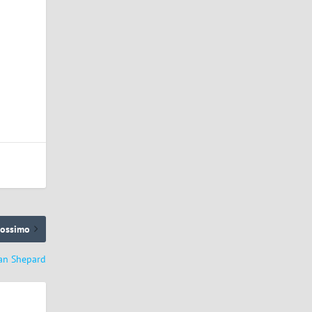
rossimo
an Shepard