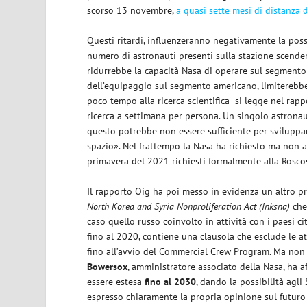
scorso 13 novembre,
a quasi sette mesi di distanza d
Questi ritardi, influenzeranno negativamente la possi
numero di astronauti presenti sulla stazione scender
ridurrebbe la capacità Nasa di operare sul segmento 
dell’equipaggio sul segmento americano, limiterebbe
poco tempo alla ricerca scientifica- si legge nel ra
ricerca a settimana per persona. Un singolo astronau
questo potrebbe non essere sufficiente per sviluppar
spazio». Nel frattempo la Nasa ha richiesto ma non 
primavera del 2021 richiesti formalmente alla Ros
Il rapporto Oig ha poi messo in evidenza un altro pro
North Korea and Syria Nonproliferation Act (Inksna)
che 
caso quello russo coinvolto in attività con i paesi cit
fino al 2020, contiene una clausola che esclude le att
fino all’avvio del Commercial Crew Program. Ma non 
Bowersox
, amministratore associato della Nasa, ha a
essere estesa
fino al 2030
, dando la possibilità agli
espresso chiaramente la propria opinione sul futuro