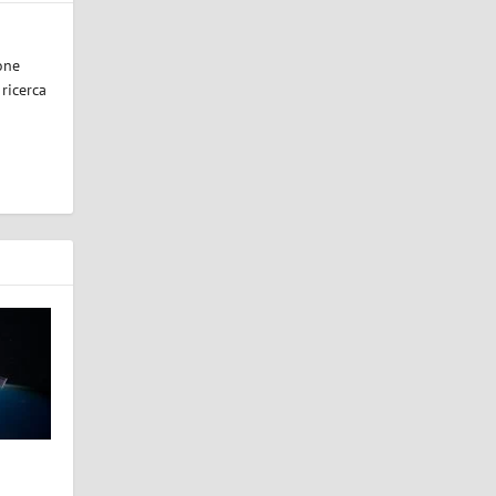
one
 ricerca