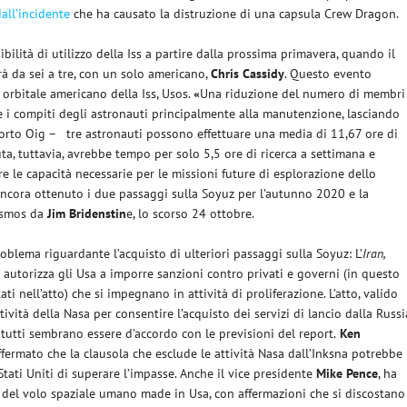
all’incidente
che ha causato la distruzione di una capsula Crew Dragon.
bilità di utilizzo della Iss a partire dalla prossima primavera, quando il
à da sei a tre, con un solo americano,
Chris Cassidy
. Questo evento
orbitale americano della Iss, Usos.
«
Una riduzione del numero di membri
 i compiti degli astronauti principalmente alla manutenzione, lasciando
pporto Oig – tre astronauti possono effettuare una media di 11,67 ore di
ta, tuttavia, avrebbe tempo per solo 5,5 ore di ricerca a settimana e
e le capacità necessarie per le missioni future di esplorazione dello
ancora ottenuto i due passaggi sulla Soyuz per l’autunno 2020 e la
cosmos da
Jim Bridenstin
e, lo scorso 24 ottobre.
blema riguardante l’acquisto di ulteriori passaggi sulla Soyuz: L’
Iran,
autorizza gli Usa a imporre sanzioni contro privati e governi (in questo
ati nell’atto) che si impegnano in attività di proliferazione. L’atto, valido
ività della Nasa per consentire l’acquisto dei servizi di lancio dalla Russi
tutti sembrano essere d’accordo con le previsioni del report.
Ken
ffermato che la clausola che esclude le attività Nasa dall’Inksna potrebbe
 Stati Uniti di superare l’impasse. Anche il vice presidente
Mike Pence
, ha
 del volo spaziale umano made in Usa, con affermazioni che si discostano