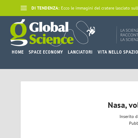
DI TENDENZA:
Ecco le immagini del cratere lasciato sull
HOME
SPACE ECONOMY
LANCIATORI
VITA NELLO SPAZI
Nasa, vo
Inserito 
Pubb