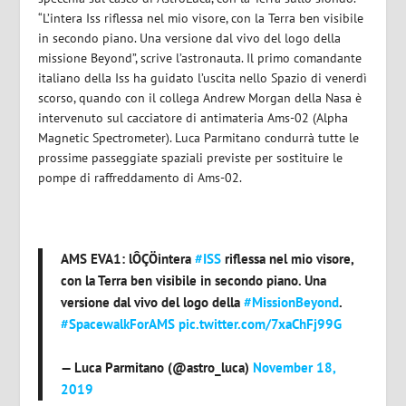
“L’intera Iss riflessa nel mio visore, con la Terra ben visibile
in secondo piano. Una versione dal vivo del logo della
missione Beyond”, scrive l’astronauta. Il primo comandante
italiano della Iss ha guidato l’uscita nello Spazio di venerdì
scorso, quando con il collega Andrew Morgan della Nasa è
intervenuto sul cacciatore di antimateria Ams-02 (Alpha
Magnetic Spectrometer). Luca Parmitano condurrà tutte le
prossime passeggiate spaziali previste per sostituire le
pompe di raffreddamento di Ams-02.
AMS EVA1: lÔÇÖintera
#ISS
riflessa nel mio visore,
con la Terra ben visibile in secondo piano. Una
versione dal vivo del logo della
#MissionBeyond
.
#SpacewalkForAMS
pic.twitter.com/7xaChFj99G
— Luca Parmitano (@astro_luca)
November 18,
2019