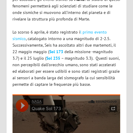
fenomeni permetterà agli scienziati di studiare come le
onde sismiche si muovono all’interno del pianeta e di
rivelare la struttura più profonda di Marte.
Lo scorso 6 aprile, è stato registrato i
l primo evento
sismico
, catalogato intorno a una magnitudo di 2-2.5.
Successivamente, Seis ha ascoltato altri due martemoti, il
22 maggio maggio (
Sol 173
della missione -magnitudo
3.7) e il 25 luglio (
Sol 235
– magnitudo 3.3).
Questi suoni,
non percepibili dall’orecchio umano, sono stati accelerati
ed elaborati per essere udibili e sono stati registrati grazie
ai sensori a banda larga del sismografo la cui sensibilità
permette di captare le frequenze più basse.