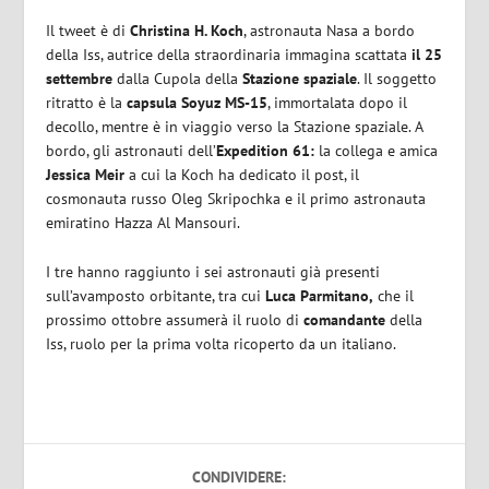
Il tweet è di
Christina H. Koch
, astronauta Nasa a bordo
della Iss, autrice della straordinaria immagina scattata
il 25
settembre
dalla Cupola della
Stazione spaziale
. Il soggetto
ritratto è la
capsula Soyuz MS-15
, immortalata dopo il
decollo, mentre è in viaggio verso la Stazione spaziale. A
bordo, gli astronauti dell’
Expedition 61:
la collega e amica
Jessica Meir
a cui la Koch ha dedicato il post, il
cosmonauta russo Oleg Skripochka e il primo astronauta
emiratino Hazza Al Mansouri.
I tre hanno raggiunto i sei astronauti già presenti
sull’avamposto orbitante, tra cui
Luca Parmitano,
che il
prossimo ottobre assumerà il ruolo di
comandante
della
Iss, ruolo per la prima volta ricoperto da un italiano.
CONDIVIDERE: