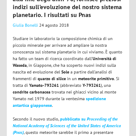
indizi sull’evoluzione del nostro sistema
planetario. I risultati su Pnas
Giulia Bonelli
24 agosto 2018
Studiare in laboratorio la composizione chimica di un
piccolo minerale per arrivare ad ampliare la nostra
conoscenza sul sistema planetario in cui viviamo. È quanto
ha fatto un team di ricerca coordinato dall’
Università di
Waseda
, in Giappone, che ha scoperto nuovi indizi sulla
nascita ed evoluzione del
Sole
a partire dall’analisi di
frammenti di
quarzo di silice
in un
meteorite primitivo
. Si
tratta di
Yamato-793261
(abbreviato
Y-793261
), una
condrite
carbonacea
trovata nei ghiacci vicino al monte
Yamato nel 1979 durante la ventesima
spedizione
antartica giapponese
.
Secondo il nuovo studio,
pubblicato su
Proceeding of the
National Academy of Sciences of the United States of America
(Pnas)
, questo meteorite sarebbe il primo a presentare