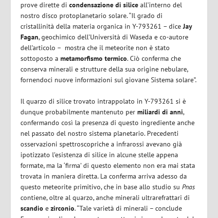
prove dirette di
condensazione di silice
all’interno del
nostro disco protoplanetario solare. “Il grado di
cristallinità della materia organica in Y-793261 – dice
Jay
Fagan
, geochimico dell’Università di Waseda e co-autore
dell’articolo – mostra che il meteorite non è stato
sottoposto a
metamorfismo
termico
. Ciò conferma che
conserva minerali e strutture della sua origine nebulare,
fornendoci nuove informazioni sul giovane Sistema solare”.
Il quarzo di silice trovato intrappolato in Y-793261 si è
dunque probabilmente mantenuto per
miliardi di anni
,
confermando così la presenza di questo ingrediente anche
nel passato del nostro sistema planetario. Precedenti
osservazioni spettroscopriche a infrarossi avevano già
ipotizzato l’esistenza di silice in alcune stelle appena
formate, ma la ‘firma’ di questo elemento non era mai stata
trovata in maniera diretta. La conferma arriva adesso da
questo meteorite primitivo, che in base allo studio su
Pnas
contiene, oltre al quarzo, anche minerali ultrarefrattari di
scandio
e
zirconio
. “Tale varietà di minerali – conclude