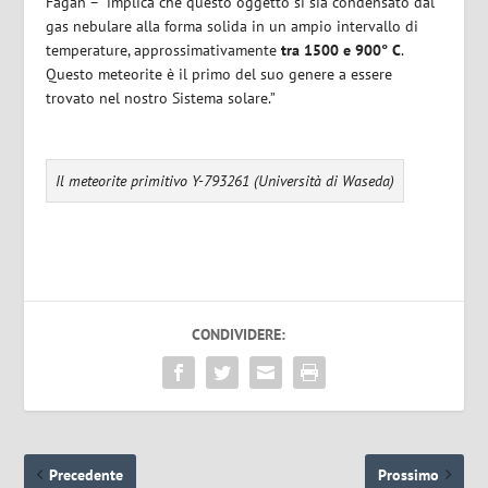
Fagan – implica che questo oggetto si sia condensato dal
gas nebulare alla forma solida in un ampio intervallo di
temperature, approssimativamente
tra 1500 e 900° C
.
Questo meteorite è il primo del suo genere a essere
trovato nel nostro Sistema solare.”
Il meteorite primitivo Y-793261 (Università di Waseda)
CONDIVIDERE:
Precedente
Prossimo