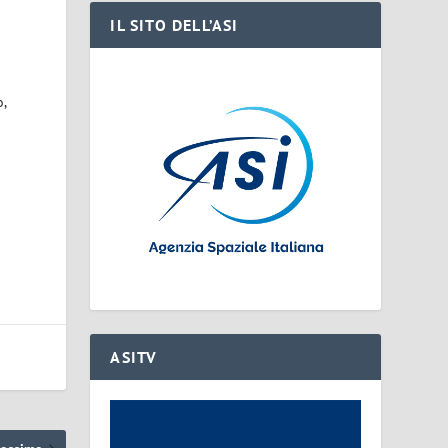
IL SITO DELL’ASI
o
o,
ASITV