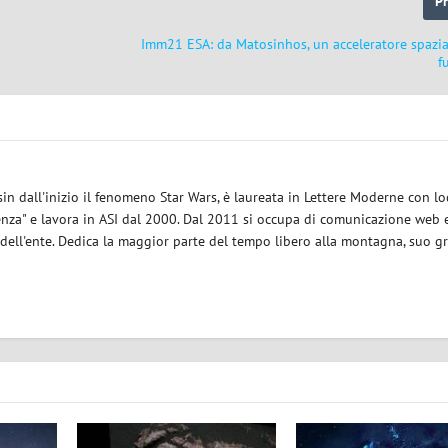
P
Imm21 ESA: da Matosinhos, un acceleratore spazi
f
sin dall'inizio il fenomeno Star Wars, è laureata in Lettere Moderne con l
enza" e lavora in ASI dal 2000. Dal 2011 si occupa di comunicazione web e
 dell'ente. Dedica la maggior parte del tempo libero alla montagna, suo g