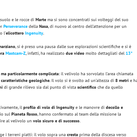
 suolo e le rocce di
Marte
ma si sono concentrati sui volteggi del suo
er
Perseverance
della
Nasa
, di nuovo al centro dell’attenzione per un
o l’
elicottero
Ingenuity
.
marziano
, si è preso una pausa dalle sue esplorazioni scientifiche e si è
era
Mastcam-Z
, infatti, ha realizzato
due video
molto dettagliati del
13°
, ma particolarmente complicata
: il velivolo ha sorvolato l’area chiamata
e
caratteristiche geologiche
. Il volo si è svolto ad un’altezza di
8 metri
e h
ni
di grande rilievo sia dal punto di vista
scientifico
che da quello
ivamente, il
profilo di volo di Ingenuity
e le manovre di
decollo e
cio sul
Pianeta Rosso
, hanno confermato al team della missione la
re al velivolo un
volo sicuro e di successo
.
lige i terreni piatti: il volo sopra una
cresta
prima della discesa verso