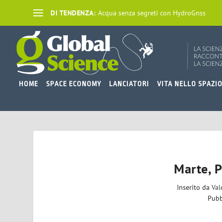
DI TENDENZA:
Acqua senza segreti con HydroGnss
HOME
SPACE ECONOMY
LANCIATORI
VITA NELLO SPAZI
Marte, P
Inserito da
Val
Pubb