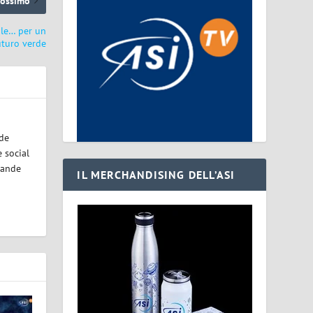
rossimo
ale… per un
uturo verde
ode
 social
rande
IL MERCHANDISING DELL’ASI