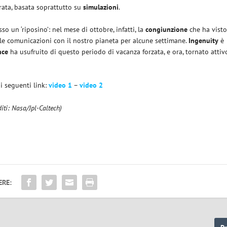
ata, basata soprattutto su
simulazioni
.
sso un ‘riposino’: nel mese di ottobre, infatti, la
congiunzione
che ha vist
e comunicazioni con il nostro pianeta per alcune settimane.
Ingenuity
è
nce
ha usufruito di questo periodo di vacanza forzata, e ora, tornato attiv
i seguenti link:
video 1
–
video 2
diti: Nasa/Jpl-Caltech)
ERE: