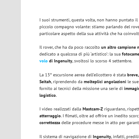
I suoi strumenti, questa volta, non hanno puntato il
piccolo compagno volante: stiamo parlando del rov
particolare aspetto della sua attività che ha coinvolt
Il rover, che ha da poco raccolto
un altro campione 
dedicato a qualcosa di più ‘artistico’: la sua
fotocam
volo
di Ingenuity
, svoltosi lo scorso 4 settembre.
La 13° escursione aerea dell’elicottero è stata
breve
Seitah
, riprendendo da
molteplici angolazioni
le su
fornito ai tecnici della missione una serie di
immagi
logistico
.
I video realizzati dalla
Mastcam-Z
riguardano, rispett
atterraggio
. I filmati, oltre ad offrire un inedito scor
correttezza
delle procedure messe in atto per garanti
Il sistema di navigazione di
Ingenuity
, infatti, predi