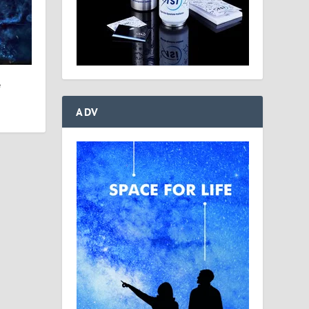
e
ADV