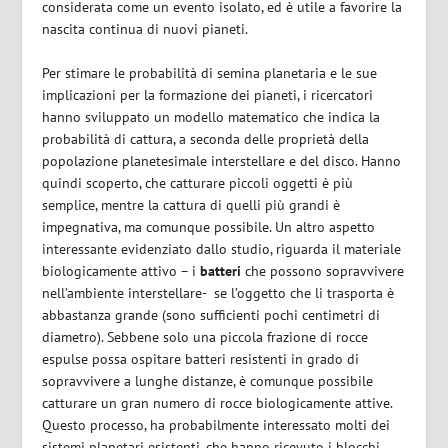
considerata come un evento isolato, ed è utile a favorire la
nascita continua di nuovi pianeti.
Per stimare le probabilità di semina planetaria e le sue
implicazioni per la formazione dei pianeti, i ricercatori
hanno sviluppato un modello matematico che indica la
probabilità di cattura, a seconda delle proprietà della
popolazione planetesimale interstellare e del disco. Hanno
quindi scoperto, che catturare piccoli oggetti è più
semplice, mentre la cattura di quelli più grandi è
impegnativa, ma comunque possibile. Un altro aspetto
interessante evidenziato dallo studio, riguarda il materiale
biologicamente attivo – i
batteri
che possono sopravvivere
nell’ambiente interstellare- se l’oggetto che li trasporta è
abbastanza grande (sono sufficienti pochi centimetri di
diametro). Sebbene solo una piccola frazione di rocce
espulse possa ospitare batteri resistenti in grado di
sopravvivere a lunghe distanze, è comunque possibile
catturare un gran numero di rocce biologicamente attive.
Questo processo, ha probabilmente interessato molti dei
sistemi planetari esistenti, che hanno ricevuto i blocchi