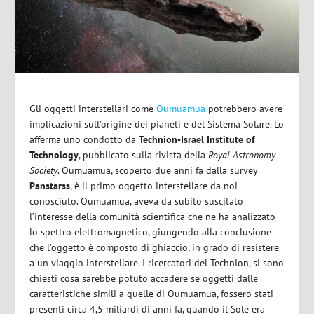
Gli oggetti interstellari come
Oumuamua
potrebbero avere
implicazioni sull’origine dei pianeti e del Sistema Solare. Lo
afferma uno condotto da
Technion-Israel Institute of
Technology
, pubblicato sulla rivista della
Royal Astronomy
Society
. Oumuamua, scoperto due anni fa dalla survey
Panstarss
, è il primo oggetto interstellare da noi
conosciuto. Oumuamua, aveva da subito suscitato
l’interesse della comunità scientifica che ne ha analizzato
lo spettro elettromagnetico, giungendo alla conclusione
che l’oggetto è composto di ghiaccio, in grado di resistere
a un viaggio interstellare. I ricercatori del Technion, si sono
chiesti cosa sarebbe potuto accadere se oggetti dalle
caratteristiche simili a quelle di Oumuamua, fossero stati
presenti circa 4,5 miliardi di anni fa, quando il Sole era