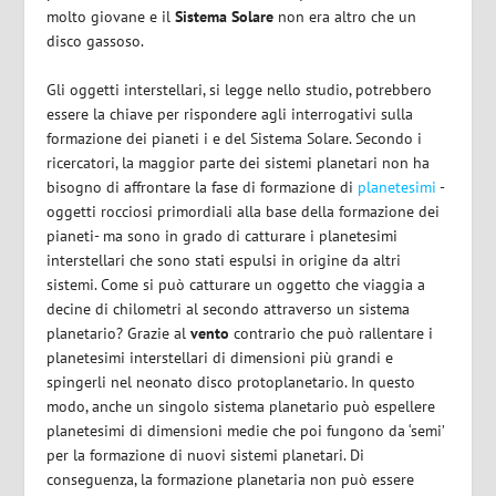
molto giovane e il
Sistema Solare
non era altro che un
disco gassoso.
Gli oggetti interstellari, si legge nello studio, potrebbero
essere la chiave per rispondere agli interrogativi sulla
formazione dei pianeti i e del Sistema Solare. Secondo i
ricercatori, la maggior parte dei sistemi planetari non ha
bisogno di affrontare la fase di formazione di
planetesimi
-
oggetti rocciosi primordiali alla base della formazione dei
pianeti- ma sono in grado di catturare i planetesimi
interstellari che sono stati espulsi in origine da altri
sistemi. Come si può catturare un oggetto che viaggia a
decine di chilometri al secondo attraverso un sistema
planetario? Grazie al
vento
contrario che può rallentare i
planetesimi interstellari di dimensioni più grandi e
spingerli nel neonato disco protoplanetario. In questo
modo, anche un singolo sistema planetario può espellere
planetesimi di dimensioni medie che poi fungono da ‘semi’
per la formazione di nuovi sistemi planetari. Di
conseguenza, la formazione planetaria non può essere