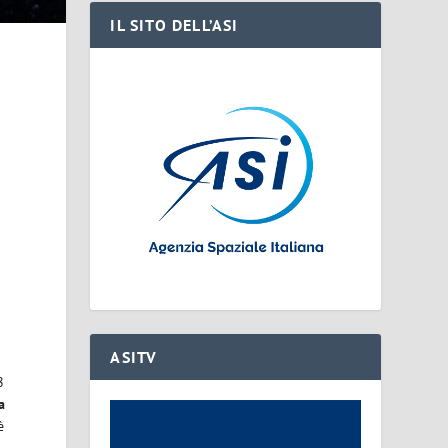
IL SITO DELL’ASI
ASITV
l
8
a
è