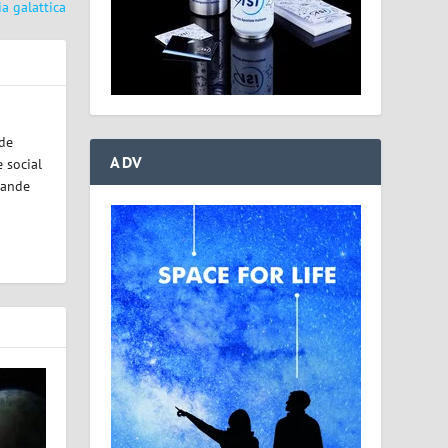
a galattica
ode
ADV
 social
rande