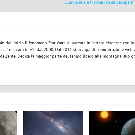
Oumuamua e l’ipotesi della panspermi
sin dall'inizio il fenomeno Star Wars, è laureata in Lettere Moderne con l
enza" e lavora in ASI dal 2000. Dal 2011 si occupa di comunicazione web e
 dell'ente. Dedica la maggior parte del tempo libero alla montagna, suo g