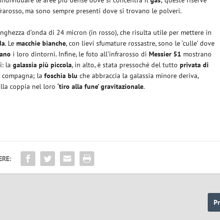
nfrarosso, ma sono sempre presenti dove si trovano le polveri.
ghezza d’onda di 24 micron (in rosso), che risulta utile per mettere in
da
. Le
macchie bianche
, con lievi sfumature rossastre, sono le ‘culle’ dove
dano
i loro dintorni. Infine, le foto all’infrarosso di
Messier 51
mostrano
: la
galassia più piccola
, in alto, è stata pressoché del tutto
privata di
e compagna; la
foschia blu
che abbraccia la galassia minore deriva,
alla coppia nel loro
‘tiro alla fune’ gravitazionale
.
ERE:
P