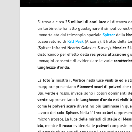
Si trova a circa
23 milioni di anni luce
di distanza da
un turbine, le ha fatto guadagnare il simpatico
nick
immortalata dal telescopio spaziale
Spitzer
della
Na
l’osservatorio di
Kitt Peak
(Arizona). Il frutto della lo
(
S
pitzer
I
nfrared
N
earby
G
alaxies
S
urvey).
Messier 5
distorcendo per effetto della
reciproca attrazione gr
immagini consente di evidenziare le varie
caratteris
lunghezze d’onda
.
La
foto ‘a’
mostra il
Vortice
nella
luce visibile
ed è sta
maggiore presentano
filamenti scuri di polveri
che r
Blu, verde e rosso, invece, sono i colori dominanti d
verde
rappresentano le
lunghezze d’onda nel visibil
come le
polveri scure
diventino più
luminose
in que
lavoro del
solo Spitzer
. Nella ‘c’ i
tre colori
rappresen
micron (rosso). La luce delle miriadi di stelle di
Mess
blu
, mentre il
rosso
evidenzia le
polveri
composte pre
di grande aiuto per gli astronomi, che così possono 