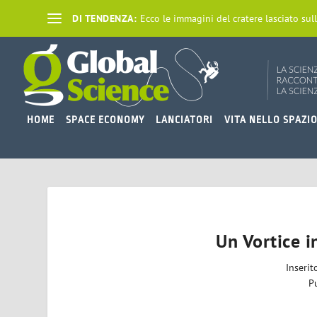
DI TENDENZA:
Ecco le immagini del cratere lasciato sull
HOME
SPACE ECONOMY
LANCIATORI
VITA NELLO SPAZI
Un Vortice i
Inseri
P