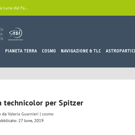
a Luna dal Fa...
O
PIANETA TERRA
COSMO
NAVIGAZIONE & TLC
ASTROPARTIC
n technicolor per Spitzer
to da
Valeria Guarnieri
|
cosmo
ubblicato: 27 June, 2019