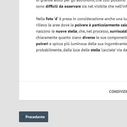
sono
difficili da osservare
sia nel visibile che nell’i
Nella
foto ‘d’
è presa in considerazione anche una lun
rilievo le aree dove la
polvere è particolarmente cal
nascono le
nuove stelle
, che, nel processo,
surriscal
chiaramente quanto siano
diverse
le sue componenti
polveri
e spicca più luminosa della sua ingombrant
probabilmente, dalla luce delle
stelle
‘cacciate’ via d
CONDIVID
Precedente