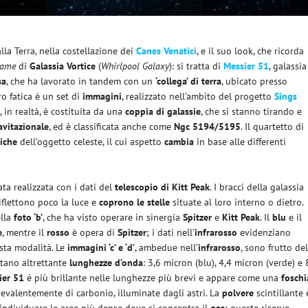
lla Terra, nella costellazione dei
Canes Venatici
, e il suo look, che ricorda
name
di
Galassia Vortice
(
Whirlpool Galaxy
): si tratta di
Messier 51
, galassia
sa
, che ha lavorato in tandem con un
‘collega’ di terra
, ubicato presso
ro fatica è un set di
immagini
, realizzato nell’ambito del progetto
Sings
1
, in realtà, è costituita da una
coppia di galassie
, che si stanno tirando e
avitazionale
, ed è classificata anche come
Ngc 5194/5195
. Il quartetto di
tiche
dell’oggetto celeste, il cui aspetto
cambia
in base alle differenti
ta realizzata con i dati del
telescopio di Kitt Peak
. I bracci della galassia
iflettono poco la luce e
coprono le stelle
situate al loro interno o dietro.
ella
foto ‘b’
, che ha visto operare in sinergia
Spitzer
e
Kitt Peak
. Il
blu
e il
e
, mentre il
rosso
è opera di
Spitzer
; i dati nell’
infrarosso
evidenziano
sta modalità. Le
immagini ‘c’ e ‘d’
, ambedue nell’
infrarosso
, sono frutto de
tano altrettante
lunghezze d’onda
: 3,6 micron (blu), 4,4 micron (verde) e 
ier 51
è più brillante nelle lunghezze più brevi e appare come una
foschi
valentemente di carbonio, illuminate dagli astri. La
polvere
scintillante 
individuare le aree più dense dove si concentra il
gas
; queste riserve