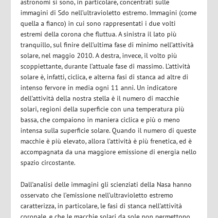
astronomi si sono, in particolare, concentrati sulle
immagini di Sdo nell’ultravioletto estremo. Immagini (come
quella a fianco) in cui sono rappresentati i due volti
estremi della corona che fluttua. A sinistra il lato più
tranquillo, sul finire dell’ultima fase di minimo nell’attività
solare, nel maggio 2010. A destra, invece, il volto più
scoppiettante, durante l’attuale fase di massimo. L’attività
solare è, infatti, ciclica, e alterna fasi di stanca ad altre di
intenso fervore in media ogni 11 anni. Un indicatore
dell’attività della nostra stella è il numero di macchie
solari, regioni della superficie con una temperatura più
bassa, che compaiono in maniera ciclica e più o meno
intensa sulla superficie solare. Quando il numero di queste
macchie è più elevato, allora l’attività è più frenetica, ed è
accompagnata da una maggiore emissione di energia nello
spazio circostante.
Dall’analisi delle immagini gli scienziati della Nasa hanno
osservato che l’emissione nell’ultravioletto estremo
caratterizza, in particolare, le fasi di stanca nell’attività
coronale, e che le macchie solari da sole non permettono