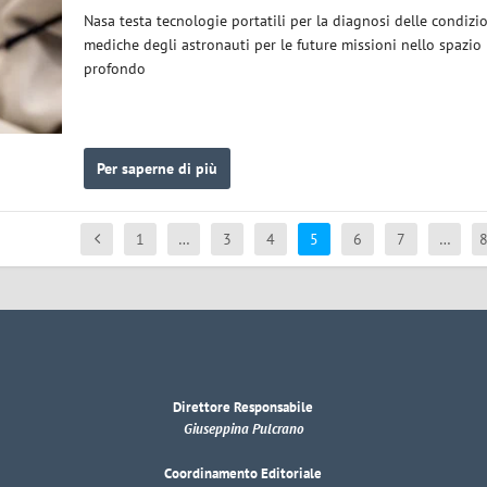
Nasa testa tecnologie portatili per la diagnosi delle condizi
mediche degli astronauti per le future missioni nello spazio
profondo
Per saperne di più
1
…
3
4
5
6
7
…
Direttore Responsabile
Giuseppina Pulcrano
Coordinamento Editoriale