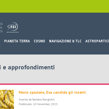
O
PIANETA TERRA
COSMO
NAVIGAZIONE & TLC
ASTROPARTIC
si e approfondimenti
Menù spaziale, Esa candida gli insetti
Inserito da
Barbara Ranghelli
Pubblicato: 10 November, 2025