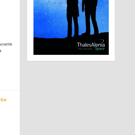
i
durante
s
ello