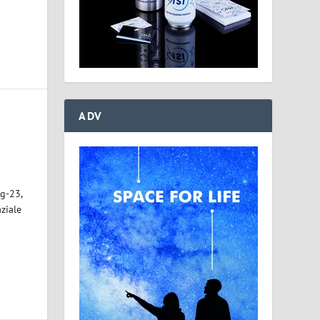
ADV
g-23,
aziale