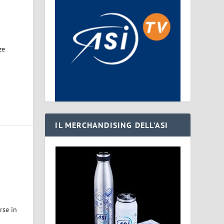
ze
IL MERCHANDISING DELL’ASI
rse in