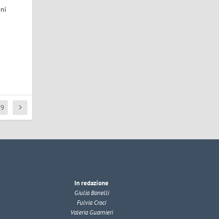
oni
89
In redazione
Giulia Bonelli
Fulvia Croci
Valeria Guarnieri