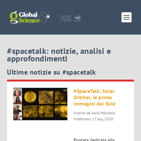
#spacetalk: notizie, analisi e
approfondimenti
Ultime notizie su #spacetalk
#SpaceTalk: Solar
Orbiter, le prime
immagini del Sole
Inserito da
Ilaria Marciano
Pubblicato: 17 July, 2020
Puntata dedicata alla