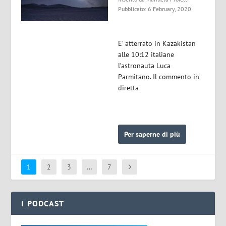
Pubblicato: 6 February, 2020
E’ atterrato in Kazakistan
alle 10:12 italiane
l’astronauta Luca
Parmitano. Il commento in
diretta
Per saperne di più
1
2
3
…
7
I PODCAST