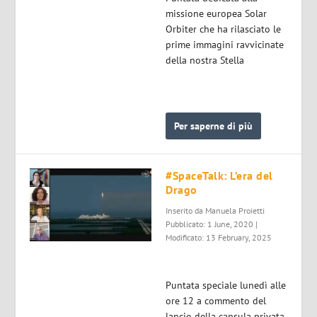
missione europea Solar
Orbiter che ha rilasciato le
prime immagini ravvicinate
della nostra Stella
Per saperne di più
#SpaceTalk: L’era del
Drago
Inserito da
Manuela Proietti
Pubblicato: 1 June, 2020 |
Modificato: 13 February, 2025
Puntata speciale lunedì alle
ore 12 a commento del
lancio della capsula privata