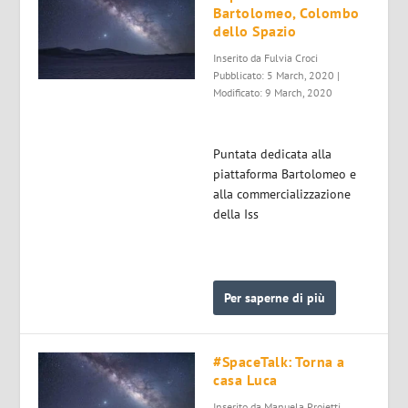
Bartolomeo, Colombo
dello Spazio
Inserito da
Fulvia Croci
Pubblicato: 5 March, 2020 |
Modificato: 9 March, 2020
Puntata dedicata alla
piattaforma Bartolomeo e
alla commercializzazione
della Iss
Per saperne di più
#SpaceTalk: Torna a
casa Luca
Inserito da
Manuela Proietti