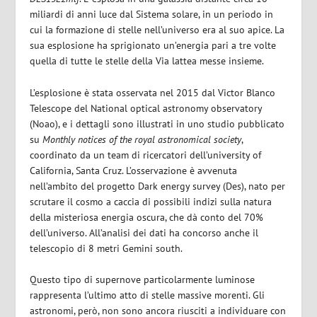
miliardi di anni luce dal Sistema solare, in un periodo in
cui la formazione di stelle nell’universo era al suo apice. La
sua esplosione ha sprigionato un’energia pari a tre volte
quella di tutte le stelle della Via lattea messe insieme.
L’esplosione è stata osservata nel 2015 dal Victor Blanco
Telescope del National optical astronomy observatory
(Noao), e i dettagli sono illustrati in uno studio pubblicato
su
Monthly notices of the royal astronomical society
,
coordinato da un team di ricercatori dell’university of
California, Santa Cruz. L’osservazione è avvenuta
nell’ambito del progetto Dark energy survey (Des), nato per
scrutare il cosmo a caccia di possibili indizi sulla natura
della misteriosa energia oscura, che dà conto del 70%
dell’universo. All’analisi dei dati ha concorso anche il
telescopio di 8 metri Gemini south.
Questo tipo di supernove particolarmente luminose
rappresenta l’ultimo atto di stelle massive morenti. Gli
astronomi, però, non sono ancora riusciti a individuare con