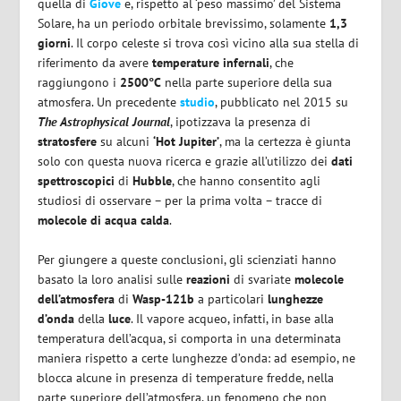
quella di
Giove
e, rispetto al ‘peso massimo’ del Sistema
Solare, ha un periodo orbitale brevissimo, solamente
1,3
giorni
. Il corpo celeste si trova così vicino alla sua stella di
riferimento da avere
temperature infernali
, che
raggiungono i
2500°C
nella parte superiore della sua
atmosfera. Un precedente
studio
, pubblicato nel 2015 su
The Astrophysical Journal
, ipotizzava la presenza di
stratosfere
su alcuni
‘Hot Jupiter’
, ma la certezza è giunta
solo con questa nuova ricerca e grazie all’utilizzo dei
dati
spettroscopici
di
Hubble
, che hanno consentito agli
studiosi di osservare – per la prima volta – tracce di
molecole di acqua calda
.
Per giungere a queste conclusioni, gli scienziati hanno
basato la loro analisi sulle
reazioni
di svariate
molecole
dell’atmosfera
di
Wasp-121b
a particolari
lunghezze
d’onda
della
luce
. Il vapore acqueo, infatti, in base alla
temperatura dell’acqua, si comporta in una determinata
maniera rispetto a certe lunghezze d’onda: ad esempio, ne
blocca alcune in presenza di temperature fredde, nella
parte superiore dell’atmosfera, un fenomeno che non