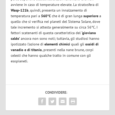
avviene in caso di temperature elevate. La stratosfera di
Wasp-121b
, quindi, presenta un innalzamento di
temperatura pari a
560°C
che è di gran lunga
superiore
a
quello che si verifica nei pianeti del Sistema Solare, dove
tale incremento si attesta generalmente su circa 56°C. I
fattori scatenanti di questa caratteristica del
‘gioviano
caldo’
ancora non sono noti; tuttavia, gli studiosi hanno
ipotizzato l’azione di
elementi chimici
quali gli
ossidi di
vanadio e di titanio
, presenti nella nane brune, corpi
celesti che hanno qualche tratto in comune con gli
esopianeti.
CONDIVIDERE: