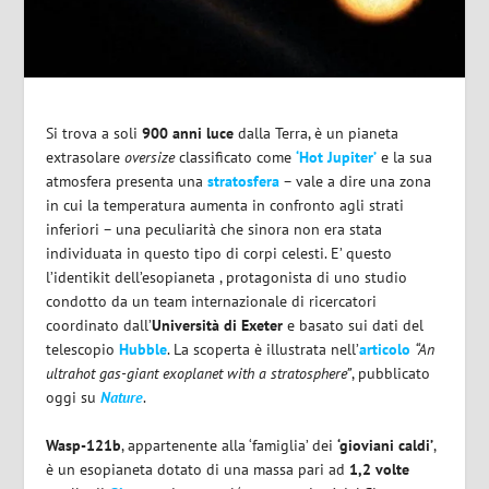
Si trova a soli
900 anni luce
dalla Terra, è un pianeta
extrasolare
oversize
classificato come
‘Hot Jupiter’
e la sua
atmosfera presenta una
stratosfera
– vale a dire una zona
in cui la temperatura aumenta in confronto agli strati
inferiori – una peculiarità che sinora non era stata
individuata in questo tipo di corpi celesti. E’ questo
l’identikit dell’esopianeta , protagonista di uno studio
condotto da un team internazionale di ricercatori
coordinato dall’
Università di Exeter
e basato sui dati del
telescopio
Hubble
. La scoperta è illustrata nell’
articolo
“An
ultrahot gas-giant exoplanet with a stratosphere”
, pubblicato
oggi su
Nature
.
Wasp-121b
, appartenente alla ‘famiglia’ dei
‘gioviani caldi’
,
è un esopianeta dotato di una massa pari ad
1,2 volte